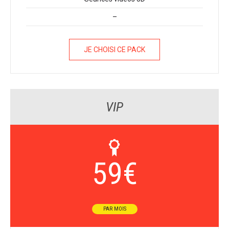
–
JE CHOISI CE PACK
VIP
59
€
PAR MOIS