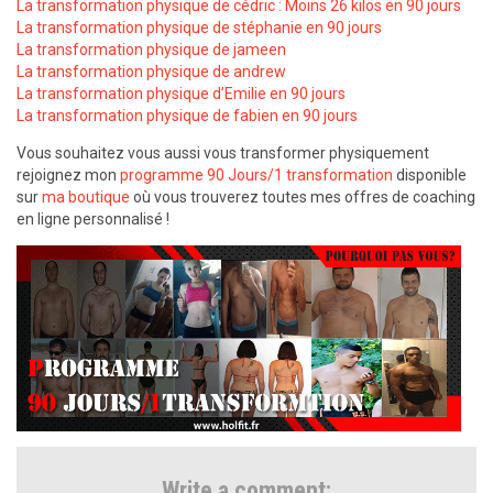
La transformation physique de cédric : Moins 26 kilos en 90 jours
La transformation physique de stéphanie en 90 jours
La transformation physique de jameen
La transformation physique de andrew
La transformation physique d’Emilie en 90 jours
La transformation physique de fabien en 90 jours
Vous souhaitez vous aussi vous transformer physiquement
rejoignez mon
programme 90 Jours/1 transformation
disponible
sur
ma boutique
où vous trouverez toutes mes offres de coaching
en ligne personnalisé !
Write a comment: