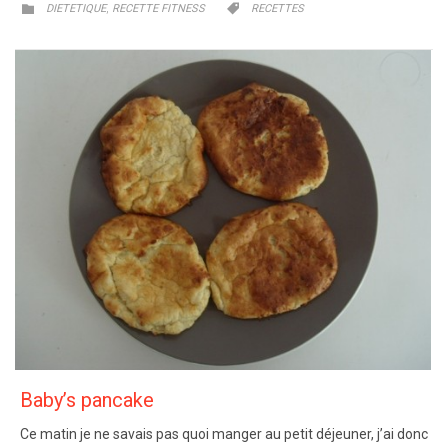
CATEGORY
CATEGORY
,


DIETETIQUE
RECETTE FITNESS
RECETTES
Baby’s pancake
Ce matin je ne savais pas quoi manger au petit déjeuner, j’ai donc