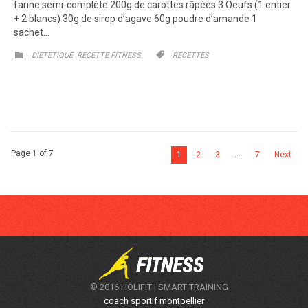
farine semi-complète 200g de carottes râpées 3 Oeufs (1 entier
+ 2 blancs) 30g de sirop d’agave 60g poudre d’amande 1
sachet…
CATEGORY
CATEGORY
,


DIETETIQUE
RECETTE FITNESS
RECETTES
Page 1 of 7
1
2
3
…
7
Next
© 2016 HOLIFIT | SMART TRAINING
coach sportif montpellier