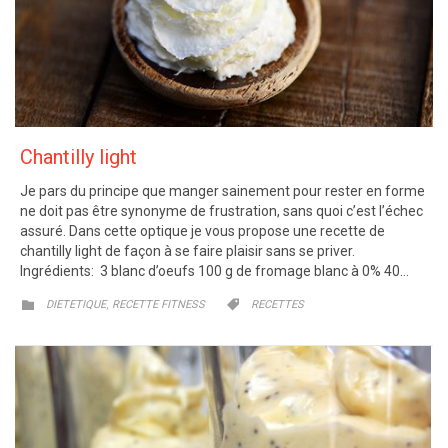
Chantilly light
Je pars du principe que manger sainement pour rester en forme
ne doit pas être synonyme de frustration, sans quoi c’est l’échec
assuré. Dans cette optique je vous propose une recette de
chantilly light de façon à se faire plaisir sans se priver.
Ingrédients: 3 blanc d’oeufs 100 g de fromage blanc à 0% 40…
CATEGORY
CATEGORY
,


DIETETIQUE
RECETTE FITNESS
RECETTES