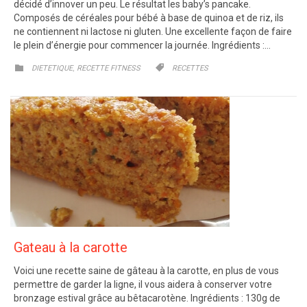
décidé d’innover un peu. Le résultat les baby’s pancake.
Composés de céréales pour bébé à base de quinoa et de riz, ils
ne contiennent ni lactose ni gluten. Une excellente façon de faire
le plein d’énergie pour commencer la journée. Ingrédients :…
CATEGORY
CATEGORY
,


DIETETIQUE
RECETTE FITNESS
RECETTES
Gateau à la carotte
Voici une recette saine de gâteau à la carotte, en plus de vous
permettre de garder la ligne, il vous aidera à conserver votre
bronzage estival grâce au bêtacarotène. Ingrédients : 130g de