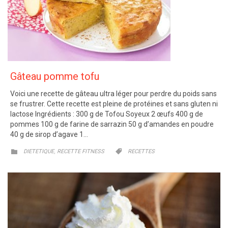
Gâteau pomme tofu
Voici une recette de gâteau ultra léger pour perdre du poids sans
se frustrer. Cette recette est pleine de protéines et sans gluten ni
lactose Ingrédients : 300 g de Tofou Soyeux 2 œufs 400 g de
pommes 100 g de farine de sarrazin 50 g d’amandes en poudre
40 g de sirop d’agave 1…
CATEGORY
CATEGORY
,


DIETETIQUE
RECETTE FITNESS
RECETTES