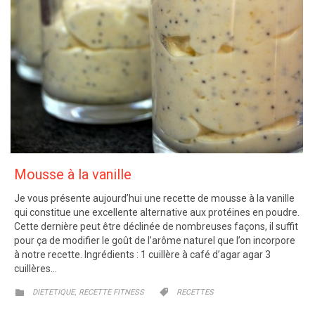
Mousse à la vanille
Je vous présente aujourd’hui une recette de mousse à la vanille
qui constitue une excellente alternative aux protéines en poudre.
Cette dernière peut être déclinée de nombreuses façons, il suffit
pour ça de modifier le goût de l’arôme naturel que l’on incorpore
à notre recette. Ingrédients : 1 cuillère à café d’agar agar 3
cuillères…
CATEGORY
CATEGORY
,


DIETETIQUE
RECETTE FITNESS
RECETTES