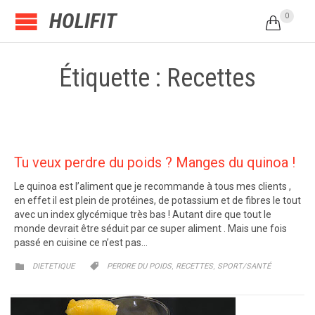
HOLIFIT
0

Étiquette : Recettes
Tu veux perdre du poids ? Manges du quinoa !
Le quinoa est l’aliment que je recommande à tous mes clients ,
en effet il est plein de protéines, de potassium et de fibres le tout
avec un index glycémique très bas ! Autant dire que tout le
monde devrait être séduit par ce super aliment . Mais une fois
passé en cuisine ce n’est pas…
CATEGORY
CATEGORY
,
,


DIETETIQUE
PERDRE DU POIDS
RECETTES
SPORT/SANTÉ