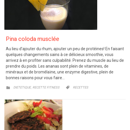
Pina coloda musclée
Au lieu d’ajouter du rhum, ajouter un peu de protéines! En faisant
quelques changements sains à ce délicieux smoothie, vous
arrivez à en profiter sans culpabilité. Prenez du muscle au lieu de
prendre du poids. Les ananas sont plein de vitamines, de
minéraux et de bromélaïne, une enzyme digestive, plein de
bonnes raisons pour vous faire…
CATEGORY
CATEGORY
,


DIETETIQUE
RECETTE FITNESS
RECETTES