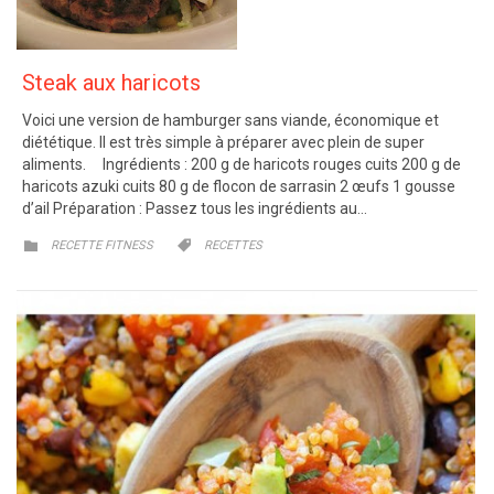
Steak aux haricots
Voici une version de hamburger sans viande, économique et
diététique. Il est très simple à préparer avec plein de super
aliments. Ingrédients : 200 g de haricots rouges cuits 200 g de
haricots azuki cuits 80 g de flocon de sarrasin 2 œufs 1 gousse
d’ail Préparation : Passez tous les ingrédients au…
CATEGORY
CATEGORY


RECETTE FITNESS
RECETTES