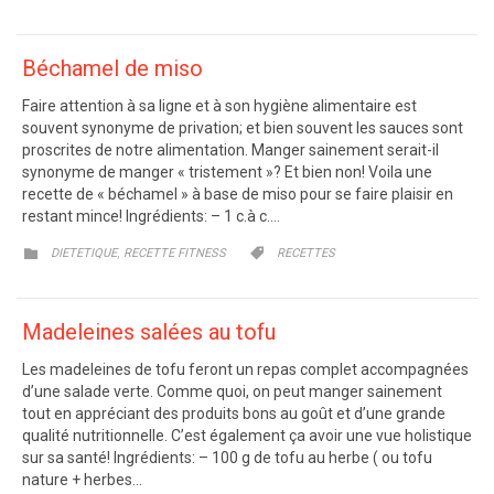
Béchamel de miso
Faire attention à sa ligne et à son hygiène alimentaire est
souvent synonyme de privation; et bien souvent les sauces sont
proscrites de notre alimentation. Manger sainement serait-il
synonyme de manger « tristement »? Et bien non! Voila une
recette de « béchamel » à base de miso pour se faire plaisir en
restant mince! Ingrédients: – 1 c.à c….
CATEGORY
CATEGORY
,


DIETETIQUE
RECETTE FITNESS
RECETTES
Madeleines salées au tofu
Les madeleines de tofu feront un repas complet accompagnées
d’une salade verte. Comme quoi, on peut manger sainement
tout en appréciant des produits bons au goût et d’une grande
qualité nutritionnelle. C’est également ça avoir une vue holistique
sur sa santé! Ingrédients: – 100 g de tofu au herbe ( ou tofu
nature + herbes…