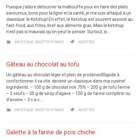
Puisque j’adore détourner la malbouffe pour en faire des plats
savoureux, bons pour la ligne et la santé, je me suis attaqué à un
classique: le Ketchup! En effet, le Ketchup est souvent associé au
fast-food, aux frites, bref aux aliments gras. Mais le ketchup
n’est pas si mauvais qu’on peut le penser. Surtout, si…
CATEGORY
CATEGORY
,


DIETETIQUE
RECETTE FITNESS
RECETTES
Gâteau au chocolat au tofu
Un gâteau au chocolat léger et plein de protéines!Rapide à
confectionner il va vite devenir un classique dans ma cuisine!
Ingrédients: – 100 g de chocolat noir 75% – 200 g de tofu ferme
– 2 oeufs – 50 g de sirop d’agave – 100 g de farine complète ou
d’avoine – 3 c.à c….
CATEGORY
CATEGORY
,


DIETETIQUE
RECETTE FITNESS
RECETTES
Galette à la farine de pois chiche