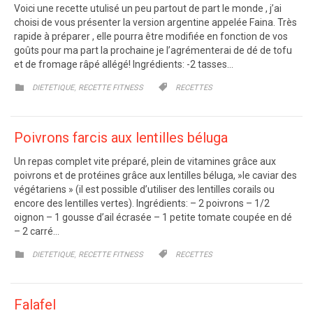
Voici une recette utulisé un peu partout de part le monde , j’ai
choisi de vous présenter la version argentine appelée Faina. Très
rapide à préparer , elle pourra être modifiée en fonction de vos
goûts pour ma part la prochaine je l’agrémenterai de dé de tofu
et de fromage râpé allégé! Ingrédients: -2 tasses…
CATEGORY
CATEGORY
,


DIETETIQUE
RECETTE FITNESS
RECETTES
Poivrons farcis aux lentilles béluga
Un repas complet vite préparé, plein de vitamines grâce aux
poivrons et de protéines grâce aux lentilles béluga, »le caviar des
végétariens » (il est possible d’utiliser des lentilles corails ou
encore des lentilles vertes). Ingrédients: – 2 poivrons – 1/2
oignon – 1 gousse d’ail écrasée – 1 petite tomate coupée en dé
– 2 carré…
CATEGORY
CATEGORY
,


DIETETIQUE
RECETTE FITNESS
RECETTES
Falafel