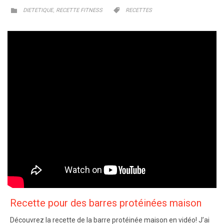
CATEGORY
CATEGORY
,


DIETETIQUE
RECETTE FITNESS
RECETTES
Recette pour des barres protéinées maison
Découvrez la recette de la barre protéinée maison en vidéo! J’ai