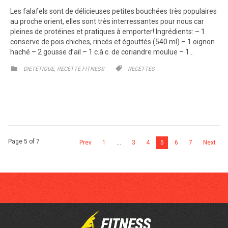
Les falafels sont de délicieuses petites bouchées très populaires
au proche orient, elles sont très interressantes pour nous car
pleines de protéines et pratiques à emporter! Ingrédients: – 1
conserve de pois chiches, rincés et égouttés (540 ml) – 1 oignon
haché – 2 gousse d’ail – 1 c.à c. de coriandre moulue – 1…
CATEGORY
CATEGORY
,


DIETETIQUE
RECETTE FITNESS
RECETTES
Page 5 of 7
Prev
1
…
3
4
5
6
7
Next