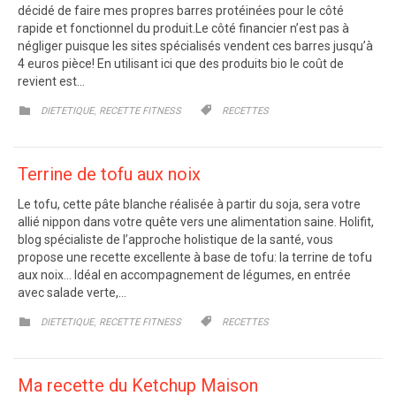
décidé de faire mes propres barres protéinées pour le côté
rapide et fonctionnel du produit.Le côté financier n’est pas à
négliger puisque les sites spécialisés vendent ces barres jusqu’à
4 euros pièce! En utilisant ici que des produits bio le coût de
revient est…
CATEGORY
CATEGORY
,


DIETETIQUE
RECETTE FITNESS
RECETTES
Terrine de tofu aux noix
Le tofu, cette pâte blanche réalisée à partir du soja, sera votre
allié nippon dans votre quête vers une alimentation saine. Holifit,
blog spécialiste de l’approche holistique de la santé, vous
propose une recette excellente à base de tofu: la terrine de tofu
aux noix… Idéal en accompagnement de légumes, en entrée
avec salade verte,…
CATEGORY
CATEGORY
,


DIETETIQUE
RECETTE FITNESS
RECETTES
Ma recette du Ketchup Maison