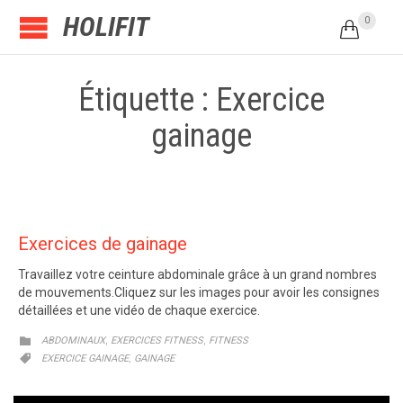
HOLIFIT
0

Étiquette : Exercice
gainage
Exercices de gainage
Travaillez votre ceinture abdominale grâce à un grand nombres
de mouvements.Cliquez sur les images pour avoir les consignes
détaillées et une vidéo de chaque exercice.
CATEGORY
,
,

ABDOMINAUX
EXERCICES FITNESS
FITNESS
CATEGORY
,

EXERCICE GAINAGE
GAINAGE