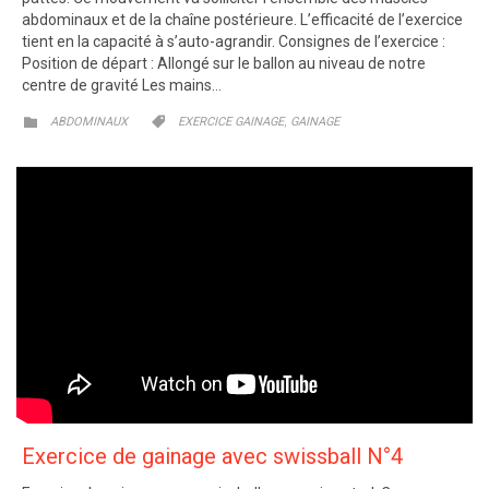
abdominaux et de la chaîne postérieure. L’efficacité de l’exercice
tient en la capacité à s’auto-agrandir. Consignes de l’exercice :
Position de départ : Allongé sur le ballon au niveau de notre
centre de gravité Les mains…
CATEGORY
CATEGORY
,


ABDOMINAUX
EXERCICE GAINAGE
GAINAGE
Exercice de gainage avec swissball N°4