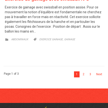
Exercice de gainage avec swissball en position assise. Pour ce
mouvement la notion d’équilibre est fondamentale ne cherchez
pas à travailler en force mais en réactivité. Cet exercice sollicite
également les fléchisseurs de la hanche et en particulier les
psoas. Consignes de l’exercice : Position de départ : Assis sur le
ballon les mains en…
CATEGORY
CATEGORY
,


ABDOMINAUX
EXERCICE GAINAGE
GAINAGE
Page 1 of 3
1
2
3
Next