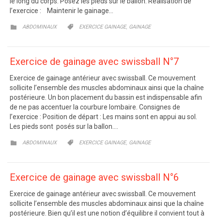
le long du corps. Posez les pieds sur le ballon. Réalisation de
l’exercice : Maintenir le gainage…
CATEGORY
CATEGORY
,


ABDOMINAUX
EXERCICE GAINAGE
GAINAGE
Exercice de gainage avec swissball N°7
Exercice de gainage antérieur avec swissball. Ce mouvement
sollicite l’ensemble des muscles abdominaux ainsi que la chaîne
postérieure. Un bon placement du bassin est indispensable afin
de ne pas accentuer la courbure lombaire. Consignes de
l’exercice : Position de départ : Les mains sont en appui au sol.
Les pieds sont posés sur la ballon….
CATEGORY
CATEGORY
,


ABDOMINAUX
EXERCICE GAINAGE
GAINAGE
Exercice de gainage avec swissball N°6
Exercice de gainage antérieur avec swissball. Ce mouvement
sollicite l’ensemble des muscles abdominaux ainsi que la chaîne
postérieure. Bien qu’il est une notion d’équilibre il convient tout à