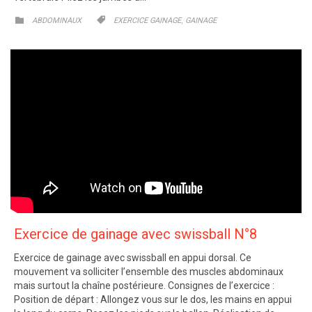
CATEGORY
CATEGORY
,


ABDOMINAUX
EXERCICE GAINAGE
GAINAGE
Exercice de gainage avec swissball N°8
Exercice de gainage avec swissball en appui dorsal. Ce
mouvement va solliciter l’ensemble des muscles abdominaux
mais surtout la chaîne postérieure. Consignes de l’exercice :
Position de départ : Allongez vous sur le dos, les mains en appui