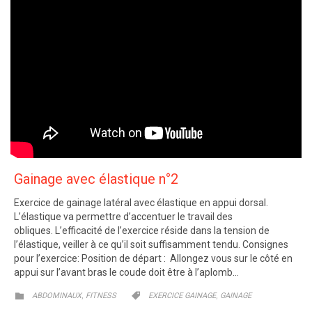
Gainage avec élastique n°2
Exercice de gainage latéral avec élastique en appui dorsal.
L’élastique va permettre d’accentuer le travail des
obliques. L’efficacité de l’exercice réside dans la tension de
l’élastique, veiller à ce qu’il soit suffisamment tendu. Consignes
pour l’exercice: Position de départ : Allongez vous sur le côté en
appui sur l’avant bras le coude doit être à l’aplomb…
CATEGORY
CATEGORY
,
,


ABDOMINAUX
FITNESS
EXERCICE GAINAGE
GAINAGE