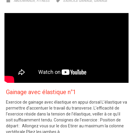
CATEGORY
CATEGORY
,
,


ABDOMINAUX
FITNESS
EXERCICE GAINAGE
GAINAGE
Gainage avec élastique n°1
Exercice de gainage avec élastique en appui dorsal L’élastique va
permettre d’accentuer le travail du transverse. L’efficacité de
l’exercice réside dans la tension de l’élastique, veiller à ce qu’il
soit suffisamment tendu. Consignes de l’exercice : Position de
départ : Allongez vous sur le dos Etirer au maximum la colonne
vertébrale Pliez les jambes à…