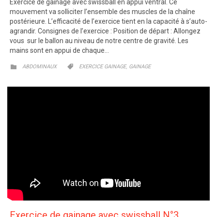
Exercice de gainage avec swissball en appui ventral. Ce
mouvement va solliciter l’ensemble des muscles de la chaîne
postérieure. L’efficacité de l’exercice tient en la capacité à s’auto-
agrandir. Consignes de l’exercice : Position de départ : Allongez
vous sur le ballon au niveau de notre centre de gravité. Les
mains sont en appui de chaque…
CATEGORY
CATEGORY
,


ABDOMINAUX
EXERCICE GAINAGE
GAINAGE
Exercice de gainage avec swissball N°3