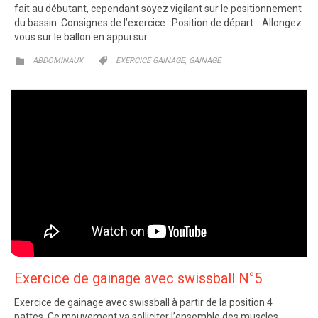
fait au débutant, cependant soyez vigilant sur le positionnement
du bassin. Consignes de l’exercice : Position de départ : Allongez
vous sur le ballon en appui sur…
CATEGORY
CATEGORY
,


ABDOMINAUX
EXERCICE GAINAGE
GAINAGE
Exercice de gainage avec swissball N°5
Exercice de gainage avec swissball à partir de la position 4
pattes. Ce mouvement va solliciter l’ensemble des muscles