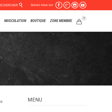

Suivez nous sur :




RECHERCHER
Skip
0
MUSCULATION
BOUTIQUE
ZONE MEMBRE

to
content
MENU
es