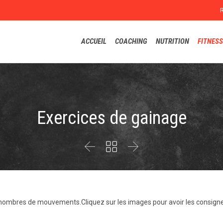
ACCUEIL
COACHING
NUTRITION
FITNESS
Exercices de gainage



d nombres de mouvements.Cliquez sur les images pour avoir les consign