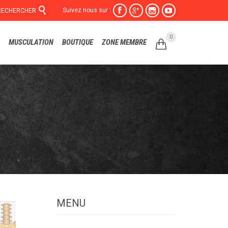

Suivez nous sur :




RECHERCHER
Skip
0
MUSCULATION
BOUTIQUE
ZONE MEMBRE

to
content
MENU