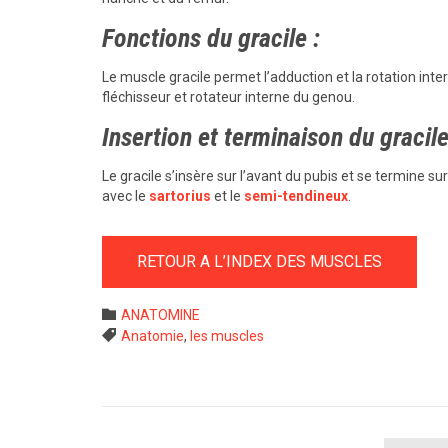
Fonctions du gracile :
Le muscle gracile permet l’adduction et la rotation int
fléchisseur et rotateur interne du genou.
Insertion et terminaison du gracile
Le gracile s’insère sur l’avant du pubis et se termine su
avec le
sartorius
et le
semi-tendineux
.
RETOUR A L’INDEX DES MUSCLES
Category

ANATOMINE
Tags

Anatomie
,
les muscles