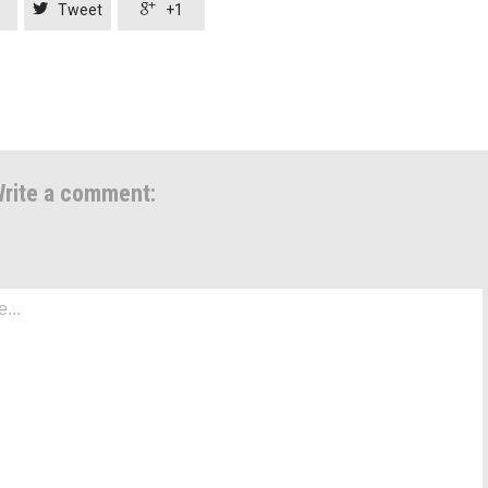


Tweet
+1
rite a comment: