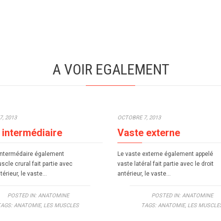
A VOIR EGALEMENT
, 2013
OCTOBRE 7, 2013
 intermédiaire
Vaste externe
intermédaire également
Le vaste externe également appelé
scle crural fait partie avec
vaste latéral fait partie avec le droit
ntérieur, le vaste…
antérieur, le vaste…
POSTED IN:
ANATOMINE
POSTED IN:
ANATOMINE
TAGS:
ANATOMIE
,
LES MUSCLES
TAGS:
ANATOMIE
,
LES MUSCLE