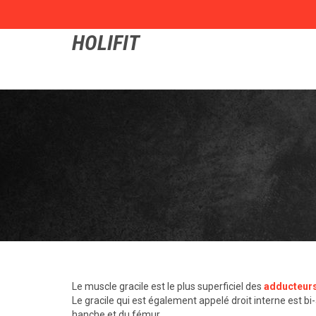
HOLIFIT
Le muscle gracile est le plus superficiel des
adducteur
Le gracile qui est également appelé droit interne est bi-ar
hanche et du fémur.