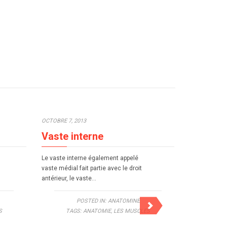
OCTOBRE 7, 2013
OCTOBRE 7, 2
Vaste interne
Triceps 
Le vaste interne également appelé
Le triceps br
vaste médial fait partie avec le droit
simplement ap
antérieur, le vaste…
muscle squel
le mouveme
POSTED IN:
ANATOMINE
S
TAGS:
ANATOMIE
,
LES MUSCLES
TAG