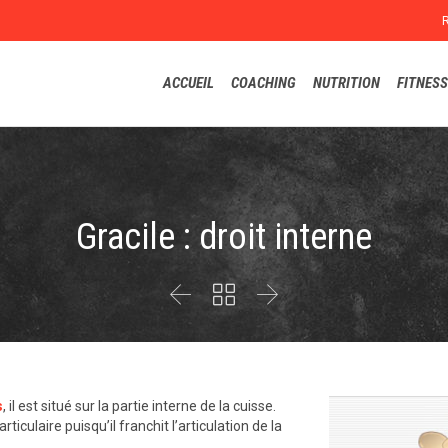
ACCUEIL
COACHING
NUTRITION
FITNESS
Gracile : droit interne



s
, il est situé sur la partie interne de la cuisse.
ticulaire puisqu’il franchit l’articulation de la