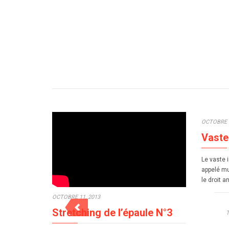
OCTOBRE 7
Vaste
Le vaste 
appelé mu
le droit a
OCTOBRE 11, 2013
Stretching de l’épaule N°3