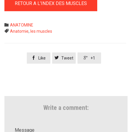
RETOUR A L’INDEX DES MUSCLES
Category

ANATOMINE
Tags

Anatomie
,
les muscles



Like
Tweet
+1
Write a comment:
Message