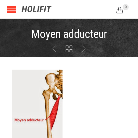
HOLIFIT
0

Moyen adducteur


