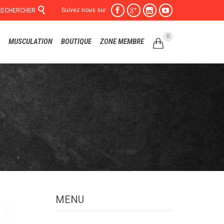

Suivez nous sur :




RECHERCHER
Skip
0
MUSCULATION
BOUTIQUE
ZONE MEMBRE

to
content
MENU