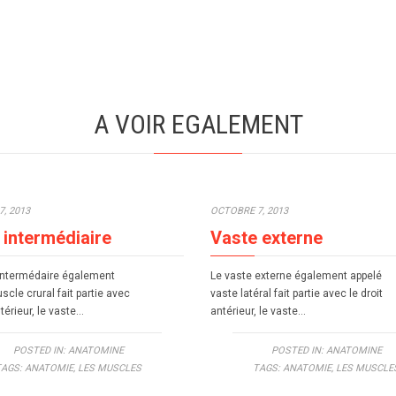
A VOIR EGALEMENT
, 2013
OCTOBRE 7, 2013
 intermédiaire
Vaste externe
intermédaire également
Le vaste externe également appelé
scle crural fait partie avec
vaste latéral fait partie avec le droit
ntérieur, le vaste…
antérieur, le vaste…
POSTED IN:
ANATOMINE
POSTED IN:
ANATOMINE
TAGS:
ANATOMIE
,
LES MUSCLES
TAGS:
ANATOMIE
,
LES MUSCLE