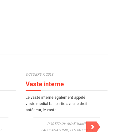
OCTOBRE 7, 2013
OCTOBRE 7, 2
Vaste interne
Triceps 
Le vaste interne également appelé
Le triceps br
vaste médial fait partie avec le droit
simplement ap
antérieur, le vaste…
muscle squel
le mouveme
POSTED IN:
ANATOMINE
S
TAGS:
ANATOMIE
,
LES MUSCLES
TAG