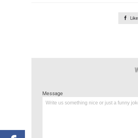

Like
W
Message