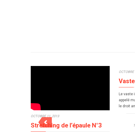
OCTOBRE 7
Vaste
Le vaste 
appelé mu
le droit a
OCTOBRE 11, 2013
Stretching de l’épaule N°3