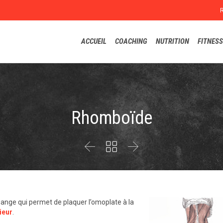
ACCUEIL
COACHING
NUTRITION
FITNESS
Rhomboïde



ange qui permet de plaquer l’omoplate à la
ieur
.