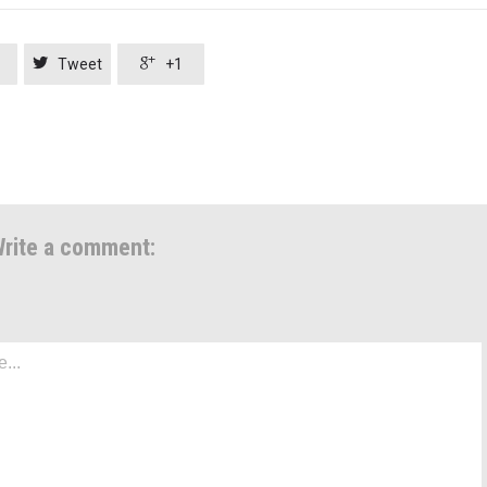


Tweet
+1
rite a comment: