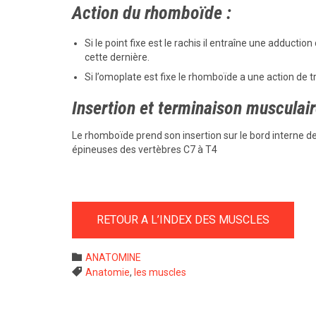
Action du rhomboïde :
Si le point fixe est le rachis il entraîne une adducti
cette dernière.
Si l’omoplate est fixe le rhomboïde a une action de t
Insertion et terminaison musculai
Le rhomboïde prend son insertion sur le bord interne d
épineuses des vertèbres C7 à T4
RETOUR A L’INDEX DES MUSCLES
Category

ANATOMINE
Tags

Anatomie
,
les muscles