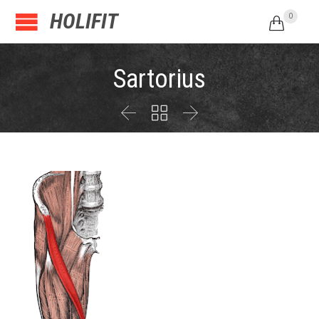
HOLIFIT
0

Sartorius


