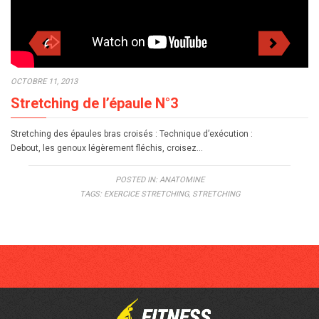
OCTOBRE 11, 2013
Stretching de l’épaule N°3
Stretching des épaules bras croisés : Technique d’exécution :
Debout, les genoux légèrement fléchis, croisez…
POSTED IN:
ANATOMINE
TAGS:
EXERCICE STRETCHING
,
STRETCHING