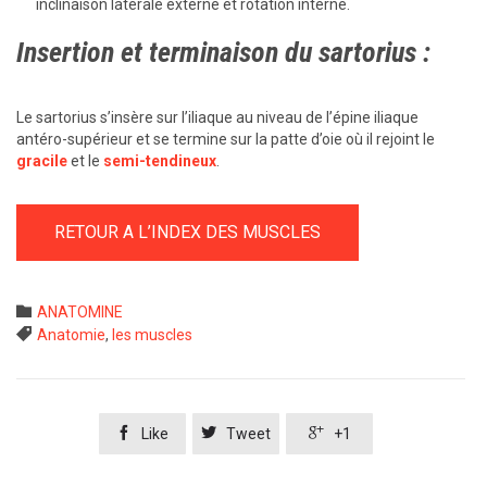
inclinaison latérale externe et rotation interne.
Insertion et terminaison du sartorius :
Le sartorius s’insère sur l’iliaque au niveau de l’épine iliaque
antéro-supérieur et se termine sur la patte d’oie où il rejoint le
gracile
et le
semi-tendineux
.
RETOUR A L’INDEX DES MUSCLES
Category

ANATOMINE
Tags

Anatomie
,
les muscles



Like
Tweet
+1