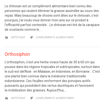
Le chitosan est un complément alimentaire bien connu des
personnes qui veulent éliminer la graisse assimilée au cours des
repas. Mais beaucoup de choses sont dites sur le chitosan, c’est
pourquoi, j’ai voulu vous donner mon avis sur ce produit à
l’efficacité parfois contestée… Le chitosan est tiré de la carapace
de crustacés comme le…
CATEGORY
CATEGORY


DIETETIQUE
COMPLÉMENTS ALIMENTAIRES
Orthosiphon
L’orthosiphon, c’est une herbe vivace haute de 30 à 60 cm qui
pousse dans les régions tropicales et subtropicales, surtout dans
le sud-est del’Asie : en Malaisie, en Indonésie, en Birmanie… C’est
une plante bien connue dans la médecine traditionnelle
indonésienne. Ces feuilles renferment des principes actifs
puissants qui possèdent des vertus diurétiques et favorisent
la mobilisation des graisses. Aujourd’hui,…
CATEGORY
CATEGORY


DIETETIQUE
COMPLÉMENTS ALIMENTAIRES