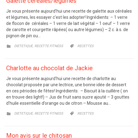
Galette céréales/légumes
Je vous présente aujourd’hui une recette de galette aux céréales
et légumes, les essayer c’est les adopter! Ingrédients: – 1 verre
de flocon de céréales – 1 verre de lait végétal – 1 oeuf – 1 verre
de carotte et courgette râpées( ou autre légumes) – 2 c. à s. de
pignon de pin ou…
CATEGORY
CATEGORY
,


DIETETIQUE
RECETTE FITNESS
RECETTES
Charlotte au chocolat de Jackie
Je vous présente aujourd’hui une recette de charlotte au
chocolat proposée par une lectrice, une bonne idée de dessert
en ces périodes de fêtes! Ingrédients: – Biscuit à la cuillère ( on
en trouve des light!) – Jus de fruit sans sucre ajouté – 3 gouttes
d’huile essentielle d’orange ou de citron – Mousse au…
CATEGORY
CATEGORY
,


DIETETIQUE
RECETTE FITNESS
RECETTES
Mon avis sur le chitosan