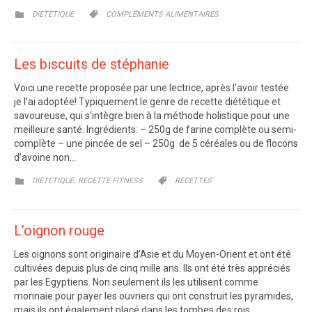
CATEGORY
CATEGORY


DIETETIQUE
COMPLÉMENTS ALIMENTAIRES
Les biscuits de stéphanie
Voici une recette proposée par une lectrice, après l’avoir testée
je l’ai adoptée! Typiquement le genre de recette diététique et
savoureuse, qui s’intègre bien à la méthode holistique pour une
meilleure santé. Ingrédients: – 250g de farine complète ou semi-
complète – une pincée de sel – 250g de 5 céréales ou de flocons
d’avoine non…
CATEGORY
CATEGORY
,


DIETETIQUE
RECETTE FITNESS
RECETTES
L’oignon rouge
Les oignons sont originaire d’Asie et du Moyen-Orient et ont été
cultivées depuis plus de cinq mille ans. Ils ont été très appréciés
par les Egyptiens. Non seulement ils les utilisent comme
monnaie pour payer les ouvriers qui ont construit les pyramides,
mais ils ont également placé dans les tombes des rois.