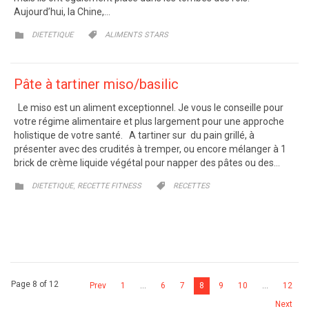
Aujourd’hui, la Chine,…
CATEGORY
CATEGORY


DIETETIQUE
ALIMENTS STARS
Pâte à tartiner miso/basilic
Le miso est un aliment exceptionnel. Je vous le conseille pour
votre régime alimentaire et plus largement pour une approche
holistique de votre santé. A tartiner sur du pain grillé, à
présenter avec des crudités à tremper, ou encore mélanger à 1
brick de crème liquide végétal pour napper des pâtes ou des…
CATEGORY
CATEGORY
,


DIETETIQUE
RECETTE FITNESS
RECETTES
Page 8 of 12
Prev
1
…
6
7
8
9
10
…
12
Next