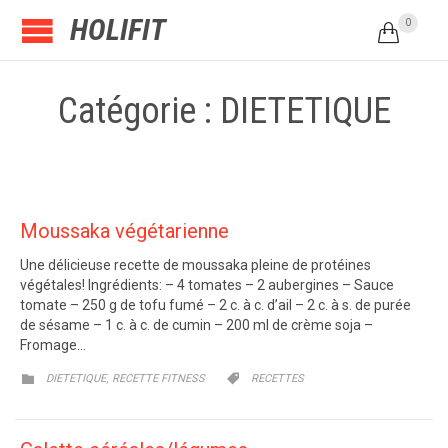
HOLIFIT
0

Catégorie : DIETETIQUE
Moussaka végétarienne
Une délicieuse recette de moussaka pleine de protéines
végétales! Ingrédients: – 4 tomates – 2 aubergines – Sauce
tomate – 250 g de tofu fumé – 2 c. à c. d’ail – 2 c. à s. de purée
de sésame – 1 c. à c. de cumin – 200 ml de crème soja –
Fromage…
CATEGORY
CATEGORY
,


DIETETIQUE
RECETTE FITNESS
RECETTES