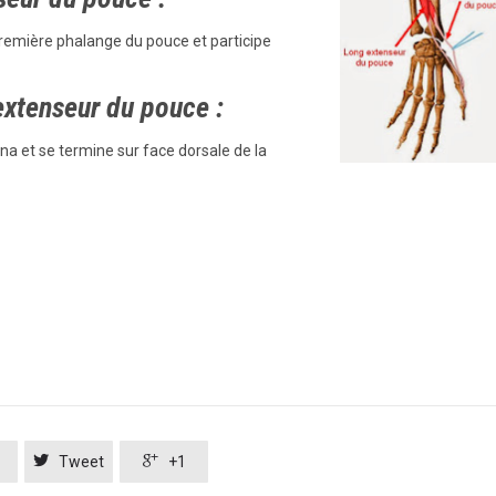
première phalange du pouce et participe
extenseur du pouce :
lna et se termine sur face dorsale de la


Tweet
+1