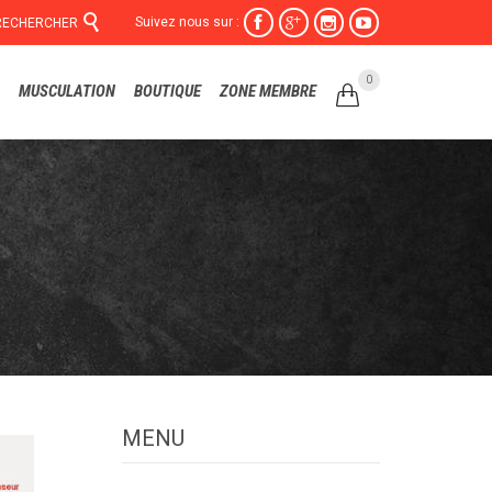

Suivez nous sur :




RECHERCHER
Skip
0
MUSCULATION
BOUTIQUE
ZONE MEMBRE

to
content
MENU