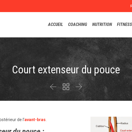
ACCUEIL
COACHING
NUTRITION
FITNESS
Court extenseur du pouce



stérieur de l’
avant-bras
.
seur du pouce :