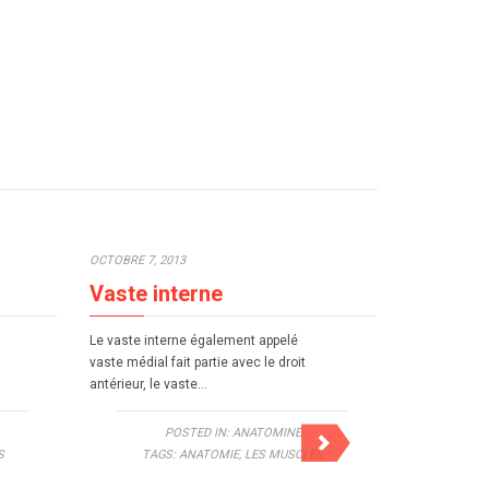
OCTOBRE 7, 2013
OCTOBRE 7, 2
Vaste interne
Triceps 
Le vaste interne également appelé
Le triceps br
vaste médial fait partie avec le droit
simplement ap
antérieur, le vaste…
muscle squel
le mouveme
POSTED IN:
ANATOMINE
S
TAGS:
ANATOMIE
,
LES MUSCLES
TAG