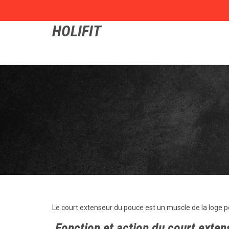
HOLIFIT
Le court extenseur du pouce est un muscle de la loge po
Fonction et action du court exten