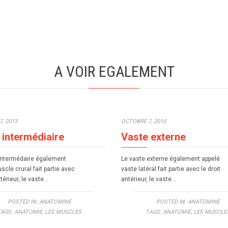
A VOIR EGALEMENT
, 2013
OCTOBRE 7, 2013
 intermédiaire
Vaste externe
intermédaire également
Le vaste externe également appelé
scle crural fait partie avec
vaste latéral fait partie avec le droit
ntérieur, le vaste…
antérieur, le vaste…
POSTED IN:
ANATOMINE
POSTED IN:
ANATOMINE
TAGS:
ANATOMIE
,
LES MUSCLES
TAGS:
ANATOMIE
,
LES MUSCLE