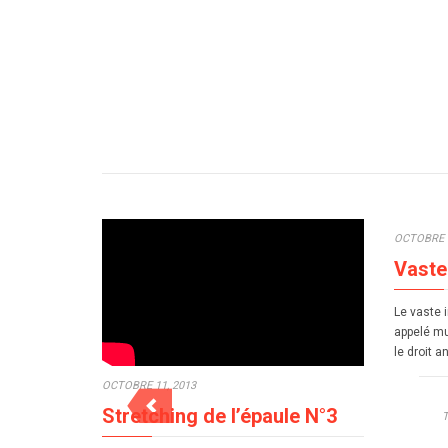
OCTOBRE 7
Vaste
Le vaste 
appelé mu
le droit a
OCTOBRE 11, 2013
Stretching de l’épaule N°3