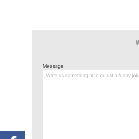
W
Message