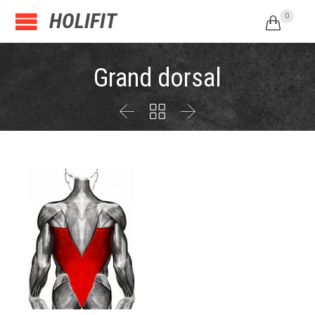
HOLIFIT
0

Grand dorsal


