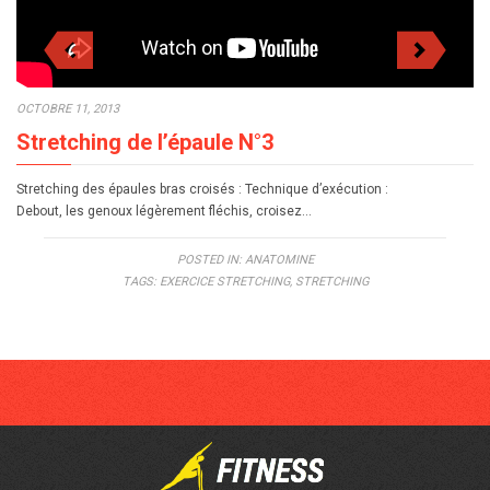
OCTOBRE 11, 2013
Stretching de l’épaule N°3
Stretching des épaules bras croisés : Technique d’exécution :
Debout, les genoux légèrement fléchis, croisez…
POSTED IN:
ANATOMINE
TAGS:
EXERCICE STRETCHING
,
STRETCHING