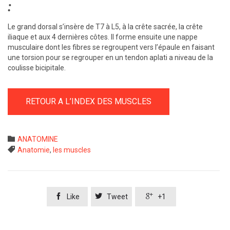
:
Le grand dorsal s’insère de T7 à L5, à la crête sacrée, la crête
iliaque et aux 4 dernières côtes. Il forme ensuite une nappe
musculaire dont les fibres se regroupent vers l’épaule en faisant
une torsion pour se regrouper en un tendon aplati a niveau de la
coulisse bicipitale.
RETOUR A L’INDEX DES MUSCLES
Category

ANATOMINE
Tags

Anatomie
,
les muscles



Like
Tweet
+1