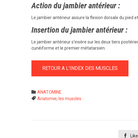
Action du jambier antérieur :
Le jambier antérieur assure la flexion dorsale du pied et 
Insertion du jambier antérieur :
Le jambier antérieur s’insère sur les deux tiers postérie
cunéiforme et le premier métatarsien.
RETOUR A L’INDEX DES MUSCLES
Category

ANATOMINE
Tags

Anatomie
,
les muscles

Like