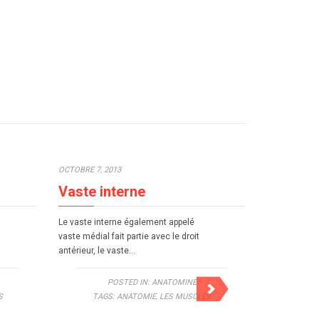
OCTOBRE 7, 2013
OCTOBRE 7, 2
Vaste interne
Triceps 
Le vaste interne également appelé
Le triceps br
vaste médial fait partie avec le droit
simplement ap
antérieur, le vaste…
muscle squel
le mouveme
POSTED IN:
ANATOMINE
S
TAGS:
ANATOMIE
,
LES MUSCLES
TAG