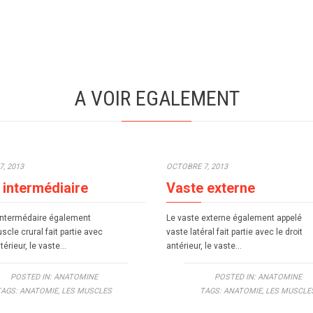
A VOIR EGALEMENT
, 2013
OCTOBRE 7, 2013
 intermédiaire
Vaste externe
intermédaire également
Le vaste externe également appelé
scle crural fait partie avec
vaste latéral fait partie avec le droit
ntérieur, le vaste…
antérieur, le vaste…
POSTED IN:
ANATOMINE
POSTED IN:
ANATOMINE
TAGS:
ANATOMIE
,
LES MUSCLES
TAGS:
ANATOMIE
,
LES MUSCLE