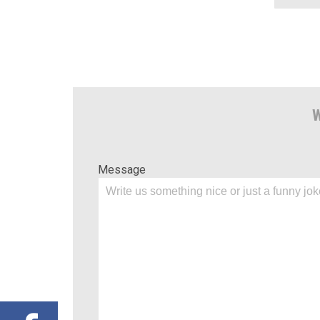
W
Message