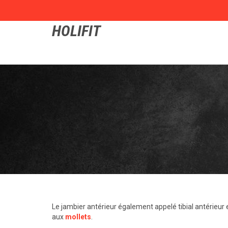
HOLIFIT
Le jambier antérieur également appelé tibial antérieur 
aux
mollets
.