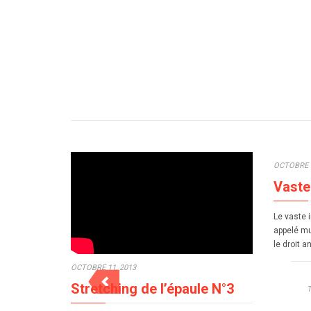
OCTOBRE 7
Vaste
Le vaste 
appelé mu
le droit a
OCTOBRE 11, 2013
Stretching de l’épaule N°3