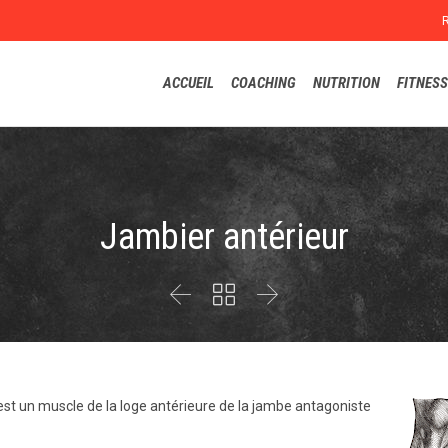
ACCUEIL
COACHING
NUTRITION
FITNESS
Jambier antérieur



est un muscle de la loge antérieure de la jambe antagoniste