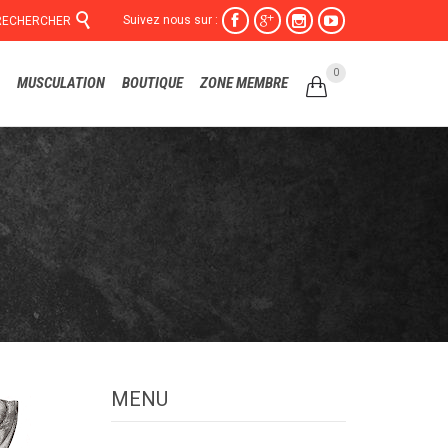

Suivez nous sur :




RECHERCHER
Skip
0
MUSCULATION
BOUTIQUE
ZONE MEMBRE

to
content
MENU