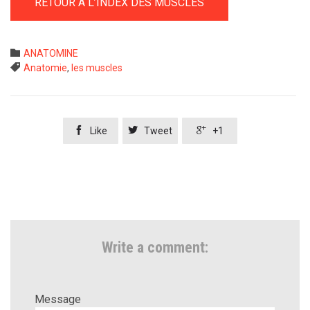
RETOUR A L’INDEX DES MUSCLES
Category

ANATOMINE
Tags

Anatomie
,
les muscles



Like
Tweet
+1
Write a comment:
Message