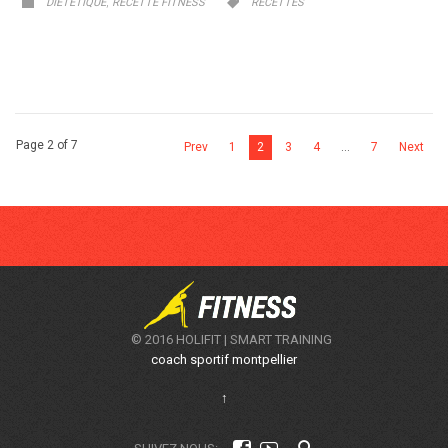
CATEGORY
CATEGORY
,


DIETETIQUE
RECETTE FITNESS
RECETTES
Page 2 of 7
Prev
1
2
3
4
…
7
Next
© 2016 HOLIFIT | SMART TRAINING
coach sportif montpellier
↑