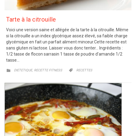
Tarte à la citrouille
Voici une version saine et allégée de la tarte à la citrouille. Même
si la citrouille a un index glycérique assez élevé, sa faible charge
glycémique en fait un parfait aliment minceur.Cette recette est
sans gluten ni lactose. Laisser vous donc tenter… Ingrédients :
1/2 tasse de flocon sarrasin 1 tasse de poudre d’amande 1/2
tasse…
CATEGORY
CATEGORY
,


DIETETIQUE
RECETTE FITNESS
RECETTES