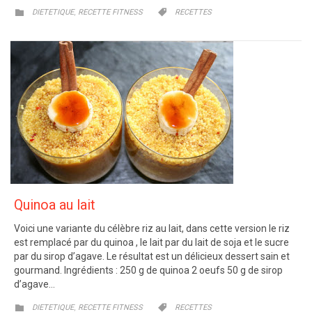
CATEGORY
CATEGORY
,


DIETETIQUE
RECETTE FITNESS
RECETTES
Quinoa au lait
Voici une variante du célèbre riz au lait, dans cette version le riz
est remplacé par du quinoa , le lait par du lait de soja et le sucre
par du sirop d’agave. Le résultat est un délicieux dessert sain et
gourmand. Ingrédients : 250 g de quinoa 2 oeufs 50 g de sirop
d’agave…
CATEGORY
CATEGORY
,


DIETETIQUE
RECETTE FITNESS
RECETTES