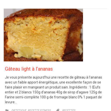
Gâteau light à l’ananas
Je vous présente aujourd’hui une recette de gâteau à l’ananas
avec un faible apport énergétique, une excellente façon de se
faire plaisir en mangeant un produit sain. Ingrédients : 1 Œufs
entier et 2 blancs 150g d’ananas 40g de sirop d’agave 125g de
Farine semi-complète 100 g de fromage blanc 0% 1 paquet de
levure…
CATEGORY
CATEGORY
,


DIETETIQUE
RECETTE FITNESS
RECETTES