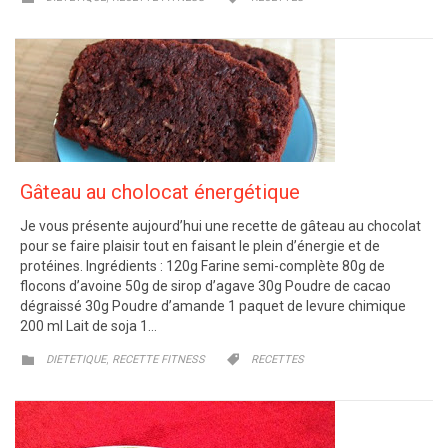
Gâteau au cholocat énergétique
Je vous présente aujourd’hui une recette de gâteau au chocolat
pour se faire plaisir tout en faisant le plein d’énergie et de
protéines. Ingrédients : 120g Farine semi-complète 80g de
flocons d’avoine 50g de sirop d’agave 30g Poudre de cacao
dégraissé 30g Poudre d’amande 1 paquet de levure chimique
200 ml Lait de soja 1…
CATEGORY
CATEGORY
,


DIETETIQUE
RECETTE FITNESS
RECETTES