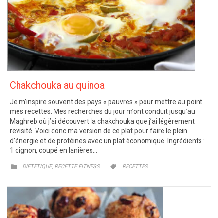
Chakchouka au quinoa
Je m’inspire souvent des pays « pauvres » pour mettre au point
mes recettes. Mes recherches du jour m’ont conduit jusqu’au
Maghreb où j’ai découvert la chakchouka que j’ai légèrement
revisité. Voici donc ma version de ce plat pour faire le plein
d’énergie et de protéines avec un plat économique. Ingrédients :
1 oignon, coupé en lanières…
CATEGORY
CATEGORY
,


DIETETIQUE
RECETTE FITNESS
RECETTES