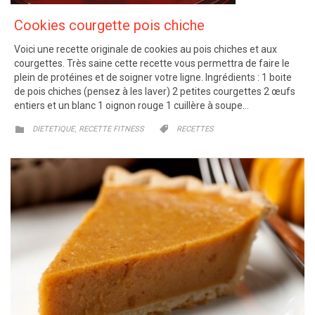
Cookies courgette pois chiche
Voici une recette originale de cookies au pois chiches et aux
courgettes. Très saine cette recette vous permettra de faire le
plein de protéines et de soigner votre ligne. Ingrédients : 1 boite
de pois chiches (pensez à les laver) 2 petites courgettes 2 œufs
entiers et un blanc 1 oignon rouge 1 cuillère à soupe…
CATEGORY
CATEGORY
,


DIETETIQUE
RECETTE FITNESS
RECETTES