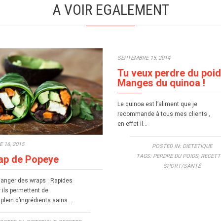
A VOIR EGALEMENT
SEPTEMBRE 15, 2014
Tu veux perdre du poid
Manges du quinoa !
Le quinoa est l’aliment que je
recommande à tous mes clients ,
en effet il…
 16, 2015
POSTED IN:
DIETETIQUE
TAGS:
PERDRE DU POIDS
,
RECETT
ap de Popeye
SPORT/SANTÉ
anger des wraps : Rapides
r ils permettent de
plein d’ingrédients sains…