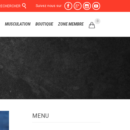

Suivez nous sur :




RECHERCHER
Skip
0
MUSCULATION
BOUTIQUE
ZONE MEMBRE

to
content
MENU