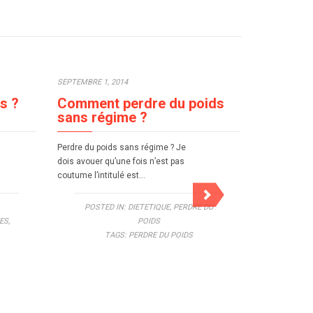
SEPTEMBRE 1, 2014
JUIN 29, 2014
s ?
Comment perdre du poids
La noix
sans régime ?
aliment 
Perdre du poids sans régime ? Je
A l’instar de
dois avouer qu’une fois n’est pas
consomment s
coutume l’intitulé est…
plage, je sui
POSTED IN:
DIETETIQUE
,
PERDRE DU
ES
,
POIDS
TAGS:
PERDRE DU POIDS