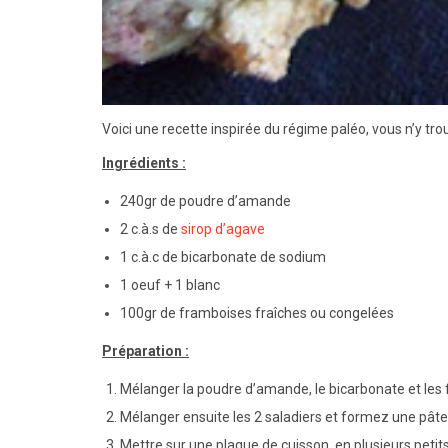
Voici une recette inspirée du régime paléo, vous n’y trouv
Ingrédients :
240gr de poudre d’amande
2 c.à.s de
sirop d’agave
1 c.à.c de bicarbonate de sodium
1 oeuf + 1 blanc
100gr de framboises fraîches ou congelées
Préparation :
Mélanger la poudre d’amande, le bicarbonate et les f
Mélanger ensuite les 2 saladiers et formez une pâte
Mettre sur une plaque de cuisson en plusieurs petits