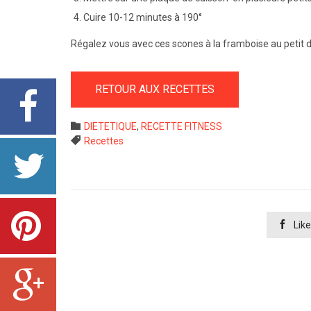
Cuire 10-12 minutes à 190°
Régalez vous avec ces scones à la framboise au petit 
RETOUR AUX RECETTES
Category

DIETETIQUE
,
RECETTE FITNESS
Tags

Recettes

Like