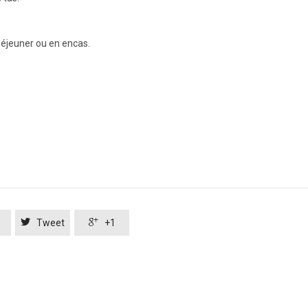
déjeuner ou en encas.


Tweet
+1