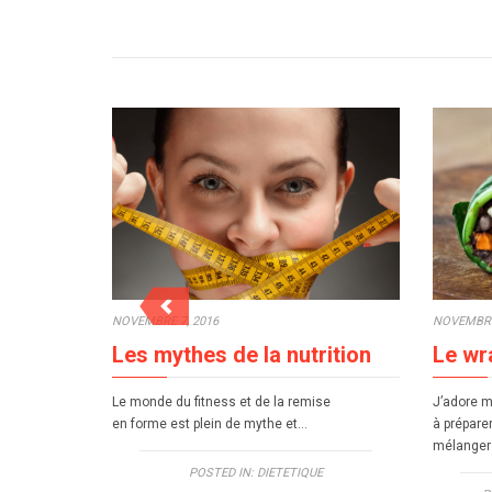
NOVEMBRE
NOVEMBRE 7, 2016
Le wr
Les mythes de la nutrition
J’adore m
Le monde du fitness et de la remise
à prépare
en forme est plein de mythe et…
mélanger 
POSTED IN:
DIETETIQUE