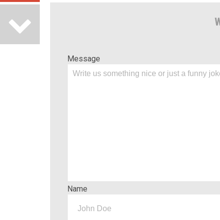
W
Message
Name