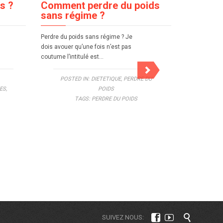
s ?
Comment perdre du poids
La noix
sans régime ?
aliment 
Perdre du poids sans régime ? Je
A l’instar de
dois avouer qu’une fois n’est pas
consomment s
coutume l’intitulé est…
plage, je sui
POSTED IN:
DIETETIQUE
,
PERDRE DU
ES
,
POIDS
TAGS:
PERDRE DU POIDS



SUIVEZ NOUS: