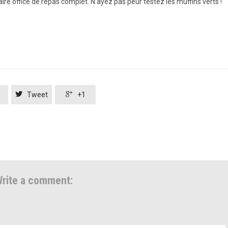
re office de repas complet. N’ayez pas peur testez les muffins verts !


Tweet
+1
rite a comment: