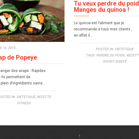
Tu veux perdre du poid
Manges du quinoa !
Le quinoa est l’aliment que je
recommande à tous mes clients ,
en effet il…
 16, 2015
POSTED IN:
DIETETIQUE
TAGS:
PERDRE DU POIDS
,
RECETT
ap de Popeye
SPORT/SANTÉ
anger des wraps : Rapides
r ils permettent de
plein d’ingrédients sains…
OSTED IN:
DIETETIQUE
,
RECETTE
FITNESS
↑