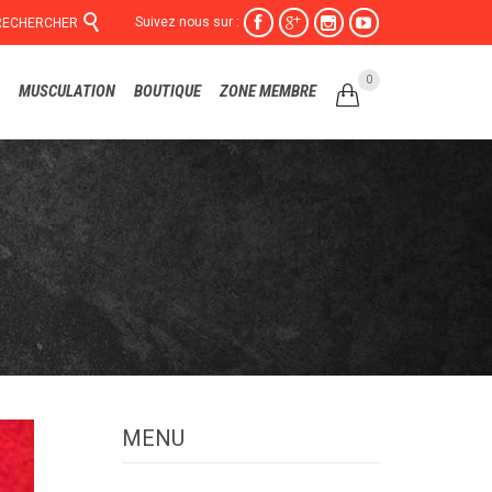

Suivez nous sur :




RECHERCHER
Skip
0
MUSCULATION
BOUTIQUE
ZONE MEMBRE

to
content
MENU