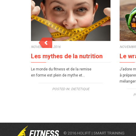
NOVEMBRE
NOVEMBRE 7, 2016
Le wr
Les mythes de la nutrition
J’adore m
Le monde du fitness et de la remise
à prépare
en forme est plein de mythe et…
mélanger 
POSTED IN:
DIETETIQUE
P
© 2016 HOLIFIT | SMART TRAINING