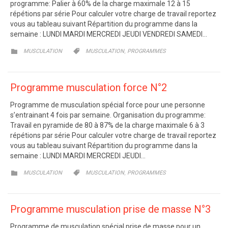
programme: Palier à 60% de la charge maximale 12 à 15
répétions par série Pour calculer votre charge de travail reportez
vous au tableau suivant Répartition du programme dans la
semaine : LUNDI MARDI MERCREDI JEUDI VENDREDI SAMEDI…
CATEGORY
CATEGORY
,


MUSCULATION
MUSCULATION
PROGRAMMES
Programme musculation force N°2
Programme de musculation spécial force pour une personne
s’entrainant 4 fois par semaine. Organisation du programme:
Travail en pyramide de 80 à 87% de la charge maximale 6 à 3
répétions par série Pour calculer votre charge de travail reportez
vous au tableau suivant Répartition du programme dans la
semaine : LUNDI MARDI MERCREDI JEUDI…
CATEGORY
CATEGORY
,


MUSCULATION
MUSCULATION
PROGRAMMES
Programme musculation prise de masse N°3
Programme de musculation spécial prise de masse pour un