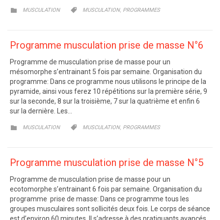
CATEGORY
CATEGORY
,


MUSCULATION
MUSCULATION
PROGRAMMES
Programme musculation prise de masse N°6
Programme de musculation prise de masse pour un
mésomorphe s’entrainant 5 fois par semaine. Organisation du
programme: Dans ce programme nous utilisons le principe de la
pyramide, ainsi vous ferez 10 répétitions sur la première série, 9
sur la seconde, 8 sur la troisième, 7 sur la quatrième et enfin 6
sur la dernière. Les…
CATEGORY
CATEGORY
,


MUSCULATION
MUSCULATION
PROGRAMMES
Programme musculation prise de masse N°5
Programme de musculation prise de masse pour un
ecotomorphe s’entrainant 6 fois par semaine. Organisation du
programme prise de masse: Dans ce programme tous les
groupes musculaires sont sollicités deux fois. Le corps de séance
est d’environ 60 minutes. Il s’adresse à des pratiquants avancés