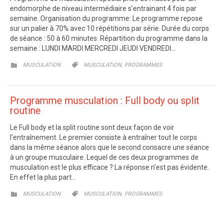
endomorphe de niveau intermédiaire s’entrainant 4 fois par
semaine. Organisation du programme: Le programme repose
sur un palier à 70% avec 10 répétitions par série. Durée du corps
de séance : 50 à 60 minutes. Répartition du programme dans la
semaine : LUNDI MARDI MERCREDI JEUDI VENDREDI…
CATEGORY
CATEGORY
,


MUSCULATION
MUSCULATION
PROGRAMMES
Programme musculation : Full body ou split
routine
Le Full body et la split routine sont deux façon de voir
l’entraînement. Le premier consiste à entraîner tout le corps
dans la même séance alors que le second consacre une séance
à un groupe musculaire. Lequel de ces deux programmes de
musculation est le plus efficace ? La réponse n’est pas évidente.
En effet la plus part…
CATEGORY
CATEGORY
,


MUSCULATION
MUSCULATION
PROGRAMMES