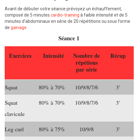
Avant de débuter votre séance prévoyez un échauffement,
composé de 5 minutes
cardio-training
à faible intensité et de 5
minutes d’abdominaux en série de 20 répétitions ou sous forme
de
gainage
.
Séance 1
Exercices
Intensité
Nombre de
Récup
répétions
par série
Squat
80% à 70%
10/9/8/7/6
3′
Squat
80% à 70%
10/9/8/7/6
3′
clavicule
Leg curl
80% à 75%
10/9/8
3′