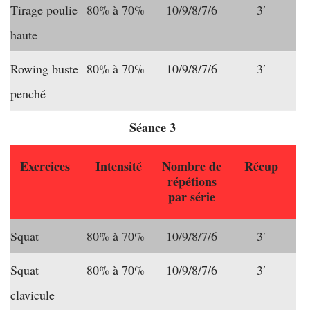
Tirage poulie
80% à 70%
10/9/8/7/6
3′
haute
Rowing buste
80% à 70%
10/9/8/7/6
3′
penché
Séance 3
Exercices
Intensité
Nombre de
Récup
répétions
par série
Squat
80% à 70%
10/9/8/7/6
3′
Squat
80% à 70%
10/9/8/7/6
3′
clavicule