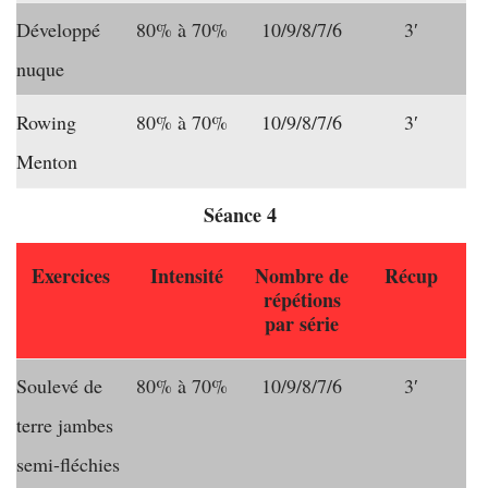
Développé
80% à 70%
10/9/8/7/6
3′
nuque
Rowing
80% à 70%
10/9/8/7/6
3′
Menton
Séance 4
Exercices
Intensité
Nombre de
Récup
répétions
par série
Soulevé de
80% à 70%
10/9/8/7/6
3′
terre jambes
semi-fléchies