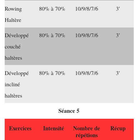
Rowing
80% à 70%
10/9/8/7/6
3′
Haltère
Développé
80% à 70%
10/9/8/7/6
3′
couché
haltères
Développé
80% à 70%
10/9/8/7/6
3′
incliné
haltères
Séance 5
Exercices
Intensité
Nombre de
Récup
répétions