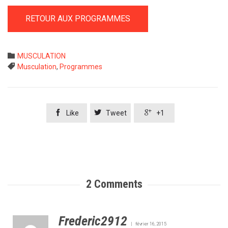
RETOUR AUX PROGRAMMES
Category

MUSCULATION
Tags

Musculation
,
Programmes



Like
Tweet
+1
2
Comments
Frederic2912
février 16, 2015