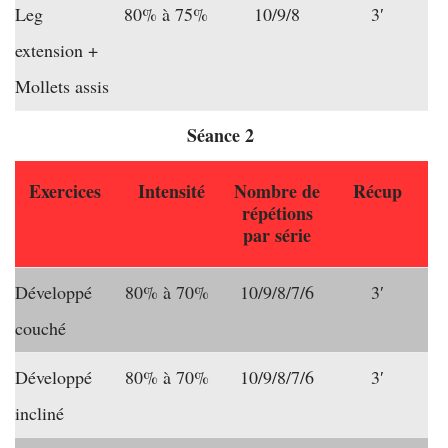
Leg
80% à 75%
10/9/8
3′
extension +
Mollets assis
Séance 2
Exercices
Intensité
Nombre de
Récup
répétions
par série
Développé
80% à 70%
10/9/8/7/6
3′
couché
Développé
80% à 70%
10/9/8/7/6
3′
incliné