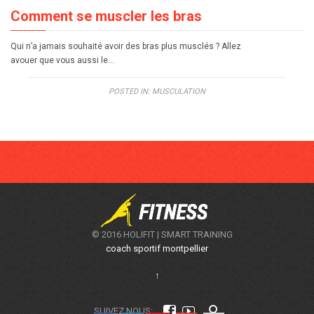
Comment se muscler les bras
Qui n’a jamais souhaité avoir des bras plus musclés ? Allez
avouer que vous aussi le…
POSTED IN:
MUSCULATION
© 2016 HOLIFIT | SMART TRAINING
coach sportif montpellier
↑



SUIVEZ NOUS: