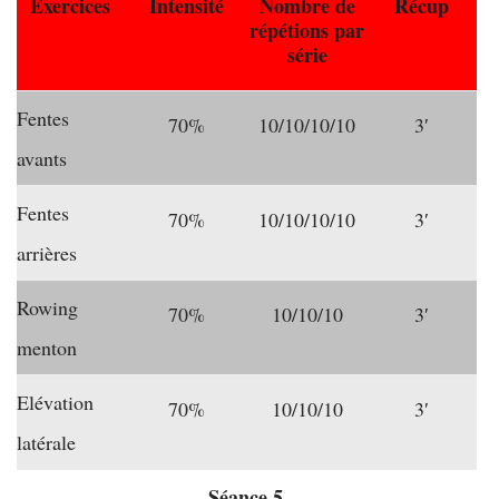
Exercices
Intensité
Nombre de
Récup
répétions par
série
Fentes
70%
10/10/10/10
3′
avants
Fentes
70%
10/10/10/10
3′
arrières
Rowing
70%
10/10/10
3′
menton
Elévation
70%
10/10/10
3′
latérale
Séance 5