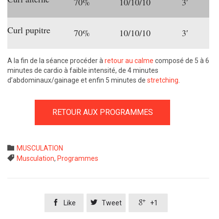
70%
10/10/10
3′
Curl pupitre
70%
10/10/10
3′
A la fin de la séance procéder à
retour au calme
composé de 5 à 6
minutes de cardio à faible intensité, de 4 minutes
d’abdominaux/gainage et enfin 5 minutes de
stretching
.
RETOUR AUX PROGRAMMES
Category

MUSCULATION
Tags

Musculation
,
Programmes



Like
Tweet
+1