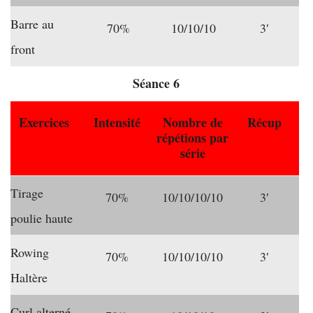
Barre au
70%
10/10/10
3′
front
Séance 6
Exercices
Intensité
Nombre de
Récup
répétions par
série
Tirage
70%
10/10/10/10
3′
poulie haute
Rowing
70%
10/10/10/10
3′
Haltère
Curl alterné