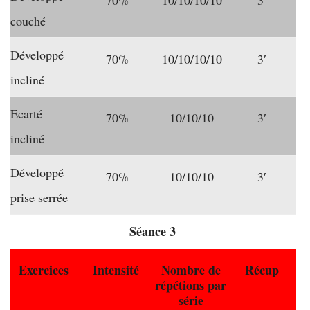
70%
10/10/10/10
3′
couché
Développé
70%
10/10/10/10
3′
incliné
Ecarté
70%
10/10/10
3′
incliné
Développé
70%
10/10/10
3′
prise serrée
Séance 3
Exercices
Intensité
Nombre de
Récup
répétions par
série