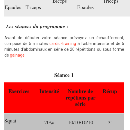
Biceps
Triceps
Epaules
Triceps
Epaules
Les séances du programme :
Avant de débuter votre séance prévoyez un échauffement,
composé de 5 minutes
cardio-training
à faible intensité et de 5
minutes d’abdominaux en série de 20 répétitions ou sous forme
de
gainage
.
Séance 1
Exercices
Intensité
Nombre de
Récup
répétions par
série
Squat
70%
10/10/10/10
3′