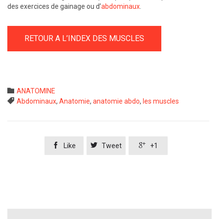
des exercices de gainage ou d’
abdominaux
.
RETOUR A L’INDEX DES MUSCLES
Category

ANATOMINE
Tags

Abdominaux
,
Anatomie
,
anatomie abdo
,
les muscles



Like
Tweet
+1