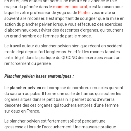
En effet, des études ont permis de mettre en évidence le rôle
majeur du périnée dans le
maintient postural
, c’est la raison pour
laquelle votre professeur de yoga ou de
Pilates
vous invite si
souvent à le mobiliser. Il est important de souligner que la mise en
action du plancher pelvien lorsque vous effectuez des exercices
d’abdominaux peut éviter des descentes d’organes, qui touchent
un grand nombre de femmes de part le monde.
Le travail autour du plancher pelvien bien que récent en occident
existe déjà depuis fort longtemps. En effet les moines taoïstes
ont intégré dans la pratique du QI GONG des exercices visant un
renforcement du périnée.
Plancher pelvien bases anatomiques :
Le
plancher pelvien
est composé de nombreux muscles qui vont
du sacrum au pubis. Il forme une sorte de hamac qui soutien les
organes situés dans le petit bassin. Il permet donc d’éviter la
descente des ces organes qui toucheraient près d’une femme
sur deux en France.
Le plancher pelvien est fortement sollicité pendant une
grossesse et lors de l’accouchement. Une mauvaise pratique