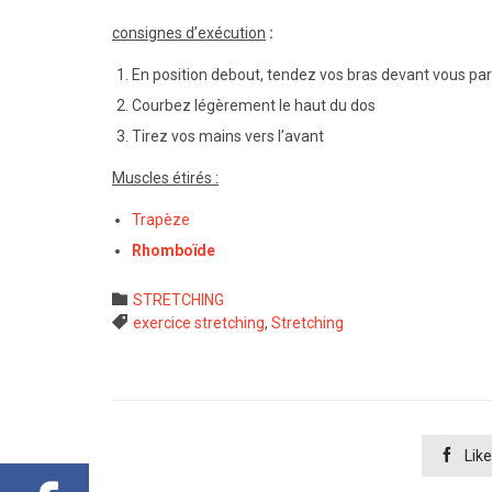
consignes d’exécution
:
En position debout, tendez vos bras devant vous para
Courbez légèrement le haut du dos
Tirez vos mains vers l’avant
Muscles étirés :
Trapèze
Rhomboïde
Category

STRETCHING
Tags

exercice stretching
,
Stretching

Like