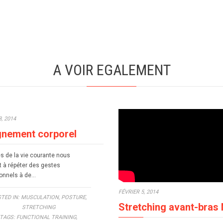
A VOIR EGALEMENT
, 2014
gnement corporel
s de la vie courante nous
t à répéter des gestes
onnels à de…
FÉVRIER 5, 2014
TED IN:
MUSCULATION
,
POSTURE
,
Stretching avant-bras 
STRETCHING
TAGS:
FUNCTIONAL TRAINING
,