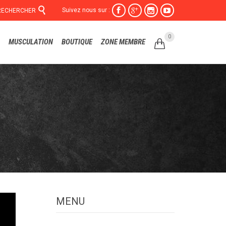

Suivez nous sur :




RECHERCHER
Skip
0
MUSCULATION
BOUTIQUE
ZONE MEMBRE

to
content
MENU