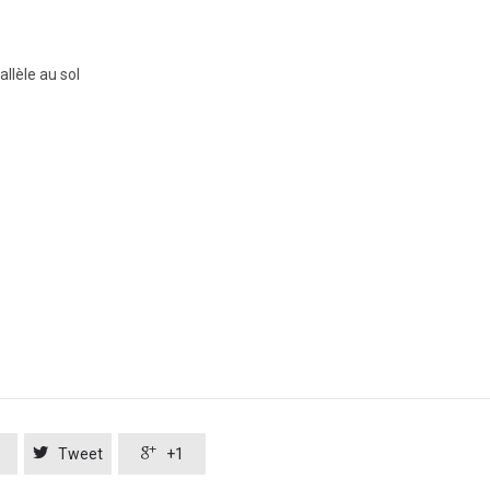
llèle au sol


Tweet
+1