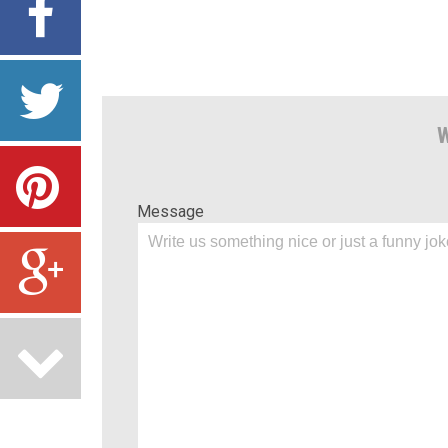
W
Message