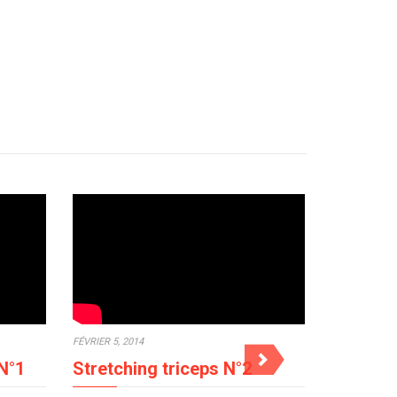
FÉVRIER 5, 2014
FÉVRIER 5, 20
N°1
Stretching triceps N°2
Stretchi