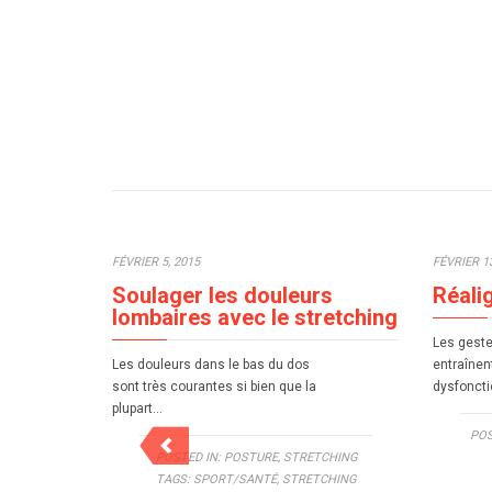
FÉVRIER 5, 2015
FÉVRIER 13
Soulager les douleurs
Réali
lombaires avec le stretching
Les geste
Les douleurs dans le bas du dos
entraînen
sont très courantes si bien que la
dysfoncti
plupart…
POS
POSTED IN:
POSTURE
,
STRETCHING
TAGS:
SPORT/SANTÉ
,
STRETCHING