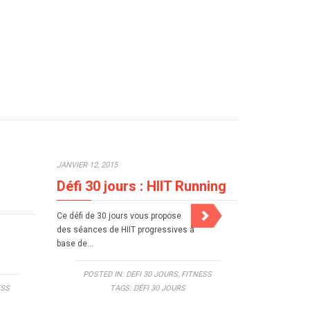
JANVIER 12, 2015
JANVIER 12, 2
Défi 30 jours : HIIT Running
Défi 30 
débutan
Ce défi de 30 jours vous propose
des séances de HIIT progressives à
Ce défi de 30
base de…
une progress
permettre de
POSTED IN:
DEFI 30 JOURS
,
FITNESS
ESS
TAGS:
DÉFI 30 JOURS
POSTE