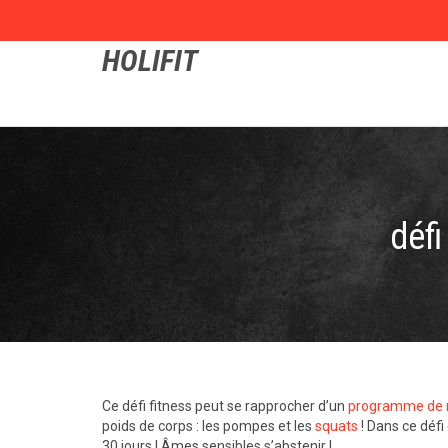
HOLIFIT
déf
Ce défi fitness peut se rapprocher d’un
programme de 
poids de corps : les pompes et les
squats
! Dans ce déf
30 jours ! Âmes sensibles s’abstenir !