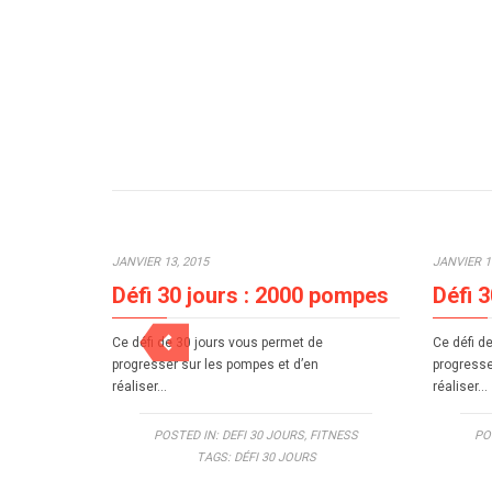
JANVIER 13, 2015
JANVIER 1
Défi 30 jours : 2000 pompes
Défi 
Ce défi de 30 jours vous permet de
Ce défi d
progresser sur les pompes et d’en
progresse
réaliser…
réaliser…
POSTED IN:
DEFI 30 JOURS
,
FITNESS
PO
TAGS:
DÉFI 30 JOURS