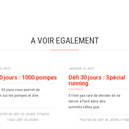
A VOIR EGALEMENT
3, 2015
JANVIER 12, 2015
30 jours : 1000 pompes
Défi 30 jours : Spécial
running
e 30 jours vous permet de
r sur les pompes et d’en
Il n’est pas rare de décider de se
lancer à fond dans des
activités telles que…
STED IN:
DEFI 30 JOURS
,
FITNESS
TAGS:
DÉFI 30 JOURS
POSTED IN:
DEFI 30 JOURS
,
FITN
TAGS:
DÉFI 30 JOURS