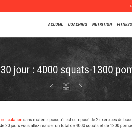
ACCUEIL
COACHING
NUTRITION
FITNESS
i 30 jour : 4000 squats-1300 po



musculation
sans matériel puisqu’il est composé de 2 exercices de bas
i de 30 jours vous allez réaliser un total de 4000 squats et de 1300 pomp