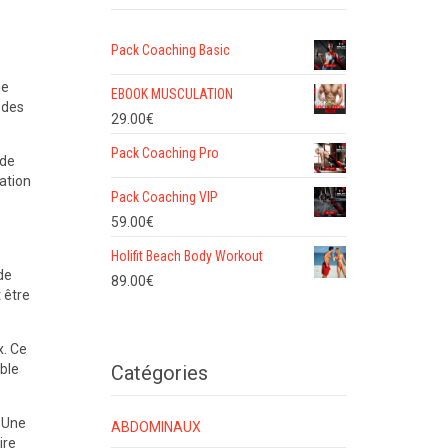
Pack Coaching Basic
ue
EBOOK MUSCULATION
 des
29.00
€
Pack Coaching Pro
 de
ation
Pack Coaching VIP
59.00
€
Holifit Beach Body Workout
de
89.00
€
 être
x. Ce
Catégories
ble
 Une
ABDOMINAUX
ire