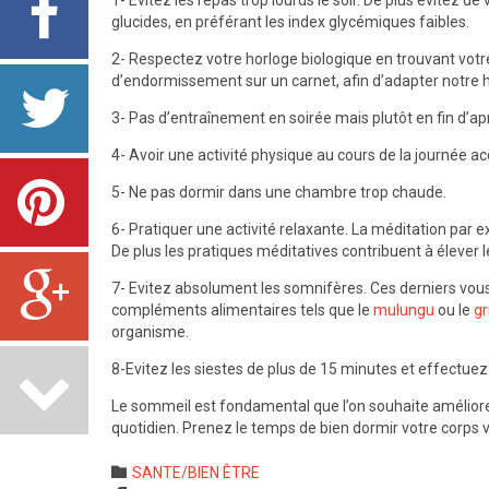
1- Evitez les repas trop lourds le soir. De plus évitez d
glucides, en préférant les index glycémiques faibles.
2- Respectez votre horloge biologique en trouvant votr
d’endormissement sur un carnet, afin d’adapter notre h
3- Pas d’entraînement en soirée mais plutôt en fin d’ap
4- Avoir une activité physique au cours de la journée a
5- Ne pas dormir dans une chambre trop chaude.
6- Pratiquer une activité relaxante. La méditation par 
De plus les pratiques méditatives contribuent à élever 
7- Evitez absolument les somnifères. Ces derniers vous 
compléments alimentaires tels que le
mulungu
ou le
gr
organisme.
8-Evitez les siestes de plus de 15 minutes et effectue
Le sommeil est fondamental que l’on souhaite améliore
quotidien. Prenez le temps de bien dormir votre corps 
Category

SANTE/BIEN ÊTRE