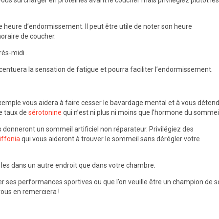
e vous surcharger en protéines avant le coucher mais privilégiez plutôt les
e heure d’endormissement. Il peut être utile de noter son heure
oraire de coucher.
rès-midi .
ccentuera la sensation de fatigue et pourra faciliter l’endormissement.
exemple vous aidera à faire cesser le bavardage mental et à vous détend
le taux de
sérotonine
qui n’est ni plus ni moins que l’hormone du sommeil
donneront un sommeil artificiel non réparateur. Privilégiez des
iffonia
qui vous aideront à trouver le sommeil sans dérégler votre
z les dans un autre endroit que dans votre chambre.
r ses performances sportives ou que l’on veuille être un champion de 
vous en remerciera !