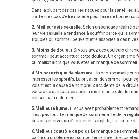
Dans la plupart des cas, les risques pour la santé lié
n’attendez pas d’être malade pour faire de bonne nuit
2.
Meilleure vie sexuelle.
Selon un sondage réalisé par
leur vie sexuelle a tendance à souffrir parce qu’ils so
troubles du sommeil peuvent être associés à des nivea
3.
Moins de douleur
Si vous avez des douleurs chroniq
sommeil peut accentuer cette douleur. Un organisme fat
du maillot alors que vous êtes en manque de sommeil..
4.Moindre risque de blessure.
Un bon sommeil pourrai
intéresser les sportifs. La privation de sommeil peut é
volant est la cause de nombreux accidents de la circul
voiture ne sont pas les seuls à mettre au crédit du man
causés par ce dernier.
5.Meilleure humeur.
Vous avez probablement remarqué 
n’est pas tout. Le manque de sommeil affecte la régula
de vous énerver ou d’éclater en sanglots, ou encore de 
6.Meilleur contrôle du poids
Le manque de sommeil va
partie du problème est comportementale. Si vous êtes tr