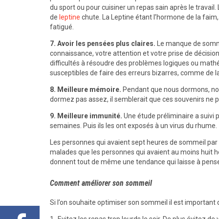
du sport ou pour cuisiner un repas sain après le travai
de
leptine
chute. La Leptine étant l’hormone de la faim,
fatigué.
7. Avoir les pensées plus claires.
Le manque de sommeil
connaissance, votre attention et votre prise de décisio
difficultés à résoudre des problèmes logiques ou mathé
susceptibles de faire des erreurs bizarres, comme de lai
8.
Meilleure mémoire.
Pendant que nous dormons, notre
dormez pas assez, il semblerait que ces souvenirs ne p
9.
Meilleure immu
nité.
Une étude préliminaire a suivi
semaines. Puis ils les ont exposés à un virus du rhume.
Les personnes qui avaient sept heures de sommeil par n
malades que les personnes qui avaient au moins huit h
donnent tout de même une tendance qui laisse à pense
Comment améliorer son sommeil
Si l’on souhaite optimiser son sommeil il est important