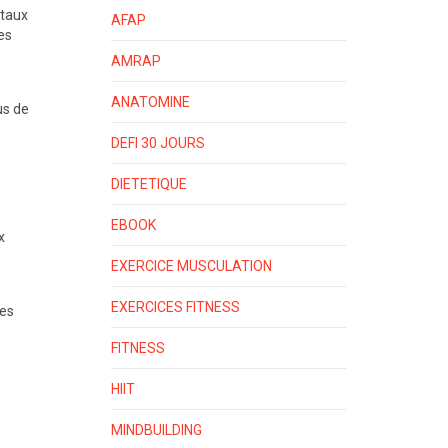
 taux
AFAP
es
AMRAP
ANATOMINE
us de
DEFI 30 JOURS
DIETETIQUE
EBOOK
x
EXERCICE MUSCULATION
EXERCICES FITNESS
les
FITNESS
HIIT
MINDBUILDING