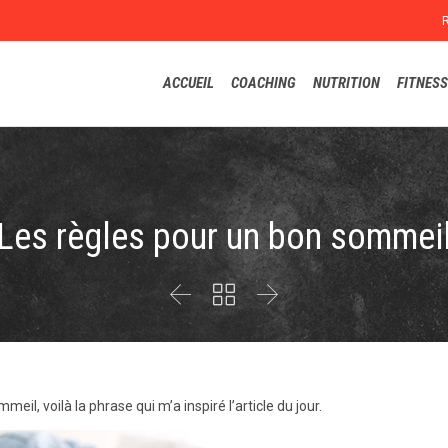
ACCUEIL
COACHING
NUTRITION
FITNESS
Les règles pour un bon sommei



il, voilà la phrase qui m’a inspiré l’article du jour.