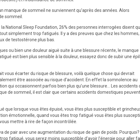
s à un manque de sommeil ne surviennent qu’après des années. Alors
 de sommeil.
 la National Sleep Foundation, 26% des personnes interrogées disent q
nt tout simplement trop fatigués. Il y a des preuves que chez les hommes,
ux de testostérone plus bas.
ues ou bien une douleur aiguë suite à une blessure récente, le manque
igué est bien plus sensible à la douleur, essayez donc de subir une épil
t vous écarter du risque de blessure, voilà quelque chose qui devrait
galement être associée au risque d’accident. En effet la somnolence au
ation qui occasionnent parfois bien plus qu’une blessure… Les accidents 
que de sommeil, il est clair que certains accidents domestiques peuvent
que lorsque vous êtes épuisé, vous êtes plus susceptible et grincheu
tion émotionnelle, quand vous êtes trop fatigué vous êtes plus suscepti
vous mettre à rire de façon incontrôlée.
 de pair avec une augmentation du risque de gain de poids. Pourquoi?
op fatigué, vous serez moins susceptible d’avoir l’énergie pour aller fa