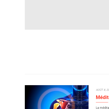
AOÛT 8, 2
Médit
La médita