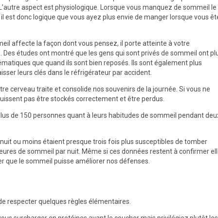
l. L’autre aspect est physiologique. Lorsque vous manquez de sommeil le
 il est donc logique que vous ayez plus envie de manger lorsque vous êt
 affecte la façon dont vous pensez, il porte atteinte à votre
n. Des études ont montré que les gens qui sont privés de sommeil ont pl
matiques que quand ils sont bien reposés. Ils sont également plus
sser leurs clés dans le réfrigérateur par accident.
 cerveau traite et consolide nos souvenirs de la journée. Si vous ne
uissent pas être stockés correctement et être perdus.
 plus de 150 personnes quant à leurs habitudes de sommeil pendant deu
uit ou moins étaient presque trois fois plus susceptibles de tomber
eures de sommeil par nuit. Même si ces données restent à confirmer el
r que le sommeil puisse améliorer nos défenses.
 de respecter quelques règles élémentaires.