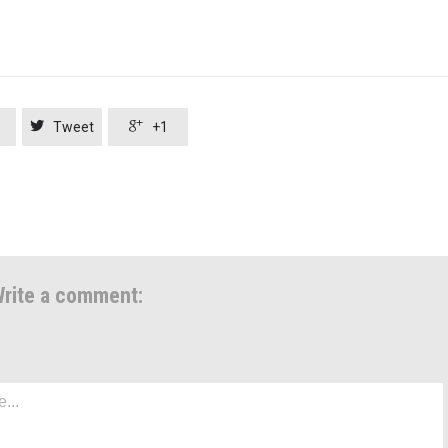


Tweet
+1
rite a comment: