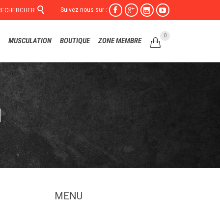

Suivez nous sur :




RECHERCHER
Skip
0
MUSCULATION
BOUTIQUE
ZONE MEMBRE

to
content
l
MENU