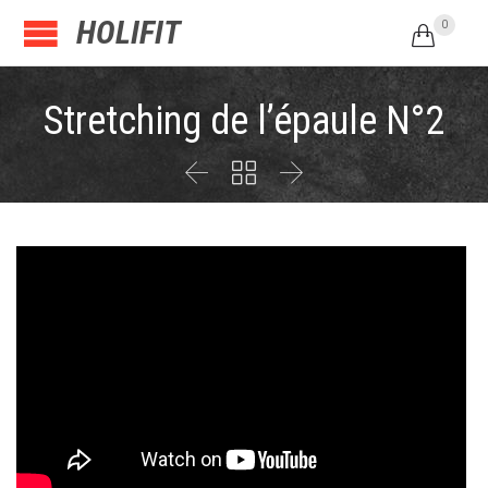
HOLIFIT
0

Stretching de l’épaule N°2


