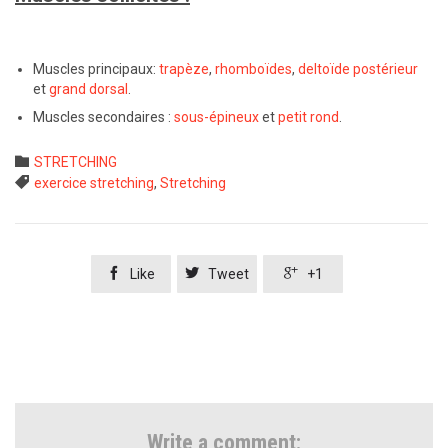
Muscles principaux:
trapèze
,
rhomboïdes
,
deltoïde postérieur
et
grand dorsal
.
Muscles secondaires :
sous-épineux
et
petit rond
.
Category

STRETCHING
Tags

exercice stretching
,
Stretching



Like
Tweet
+1
Write a comment: