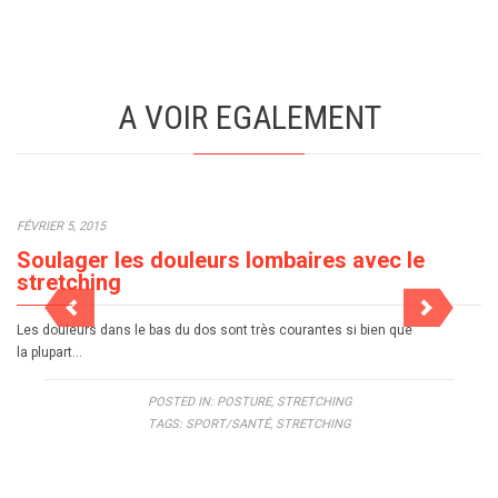
A VOIR EGALEMENT
FÉVRIER 5, 2015
Soulager les douleurs lombaires avec le
stretching
Les douleurs dans le bas du dos sont très courantes si bien que
la plupart…
POSTED IN:
POSTURE
,
STRETCHING
TAGS:
SPORT/SANTÉ
,
STRETCHING