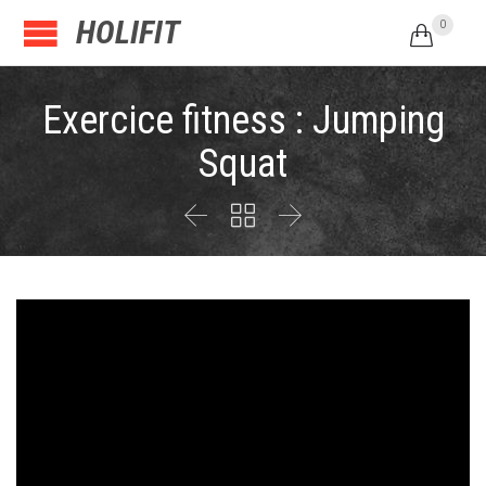
HOLIFIT
0

Exercice fitness : Jumping
Squat


