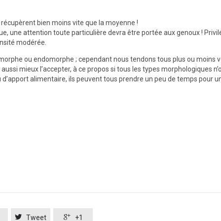
s récupèrent bien moins vite que la moyenne !
e, une attention toute particulière devra être portée aux genoux ! Privi
ensité modérée.
somorphe ou endomorphe ; cependant nous tendons tous plus ou moins v
aussi mieux l’accepter, à ce propos si tous les types morphologiques n’
 d’apport alimentaire, ils peuvent tous prendre un peu de temps pour u


Tweet
+1