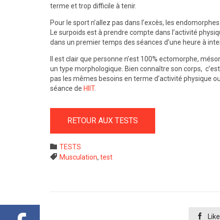
terme et trop difficile à tenir.
Pour le sport n’allez pas dans l’excès, les endomorphe
Le surpoids est à prendre compte dans l’activité physiqu
dans un premier temps des séances d’une heure à int
Il est clair que personne n’est 100% ectomorphe, mé
un type morphologique. Bien connaître son corps, c’est 
pas les mêmes besoins en terme d’activité physique ou
séance de
HIIT
.
RETOUR AUX TESTS
Category

TESTS
Tags

Musculation
,
test

Like