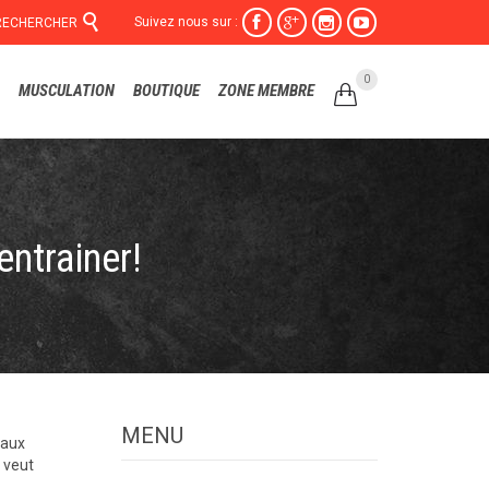

Suivez nous sur :




RECHERCHER
Skip
0
MUSCULATION
BOUTIQUE
ZONE MEMBRE

to
content
ntrainer!
MENU
gaux
 veut