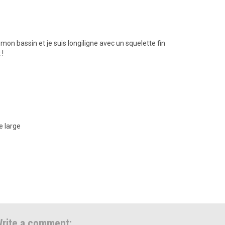
 mon bassin et je suis longiligne avec un squelette fin
 !
e large
rite a comment: