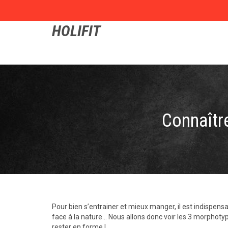
HOLIFIT
Connaîtr
Pour bien s’entrainer et mieux manger, il est indispen
face à la nature… Nous allons donc voir les 3 morphotyp
rester en forme !