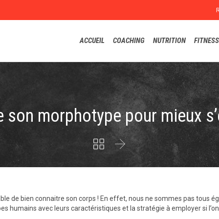
ACCUEIL
COACHING
NUTRITION
FITNESS
e son morphotype pour mieux s’e


sable de bien connaitre son corps ! En effet, nous ne sommes pas tous é
es humains avec leurs caractéristiques et la stratégie à employer si l’on