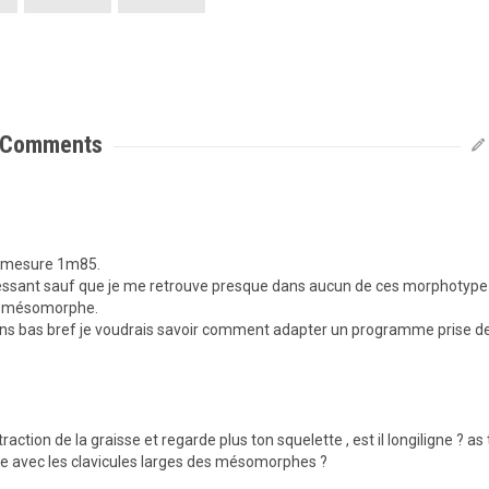
Comments
je mesure 1m85.
ntéressant sauf que je me retrouve presque dans aucun de ces morphotype
t mésomorphe.
dans bas bref je voudrais savoir comment adapter un programme prise d
traction de la graisse et regarde plus ton squelette , est il longiligne ? as
e avec les clavicules larges des mésomorphes ?