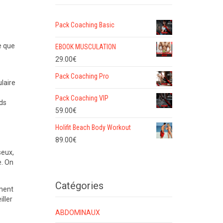
Pack Coaching Basic
e que
EBOOK MUSCULATION
29.00
€
Pack Coaching Pro
laire
Pack Coaching VIP
ds
59.00
€
Holifit Beach Body Workout
89.00
€
seux,
e. On
Catégories
ement
ller
ABDOMINAUX