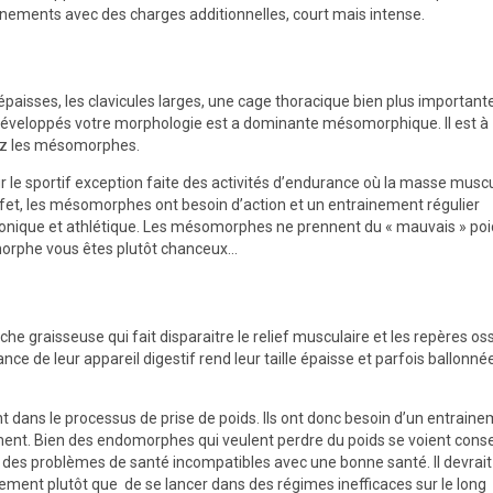
aînements avec des charges additionnelles, court mais intense.
épaisses, les clavicules larges, une cage thoracique bien plus important
en développés votre morphologie est a dominante mésomorphique. Il est à
ez les mésomorphes.
r le sportif exception faite des activités d’endurance où la masse muscu
fet, les mésomorphes ont besoin d’action et un entrainement régulier
nique et athlétique. Les mésomorphes ne prennent du « mauvais » poi
somorphe vous êtes plutôt chanceux…
e graisseuse qui fait disparaitre le relief musculaire et les repères os
 de leur appareil digestif rend leur taille épaisse et parfois ballonné
t dans le processus de prise de poids. Ils ont donc besoin d’un entrain
ent. Bien des endomorphes qui veulent perdre du poids se voient consei
 des problèmes de santé incompatibles avec une bonne santé. Il devrait
nement plutôt que de se lancer dans des régimes inefficaces sur le long