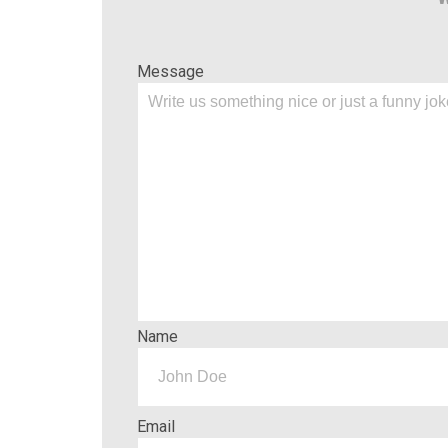
Message
Name
Email