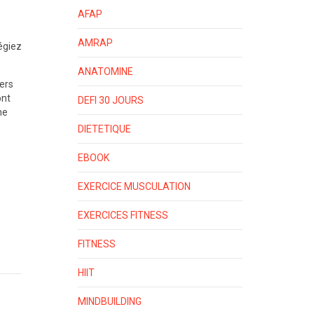
AFAP
AMRAP
légiez
ANATOMINE
ers
ont
DEFI 30 JOURS
ne
DIETETIQUE
EBOOK
EXERCICE MUSCULATION
EXERCICES FITNESS
FITNESS
HIIT
MINDBUILDING