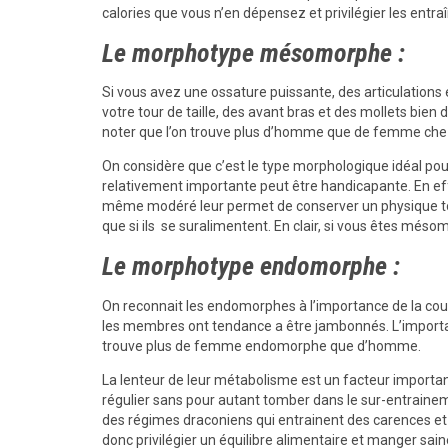
calories que vous n’en dépensez et privilégier les entr
Le morphotype mésomorphe :
Si vous avez une ossature puissante, des articulations 
votre tour de taille, des avant bras et des mollets bi
noter que l’on trouve plus d’homme que de femme ch
On considère que c’est le type morphologique idéal pou
relativement importante peut être handicapante. En ef
même modéré leur permet de conserver un physique to
que si ils se suralimentent. En clair, si vous êtes mé
Le morphotype endomorphe :
On reconnait les endomorphes à l’importance de la couch
les membres ont tendance a être jambonnés. L’importance
trouve plus de femme endomorphe que d’homme.
La lenteur de leur métabolisme est un facteur importan
régulier sans pour autant tomber dans le sur-entrainem
des régimes draconiens qui entrainent des carences et
donc privilégier un équilibre alimentaire et manger sai