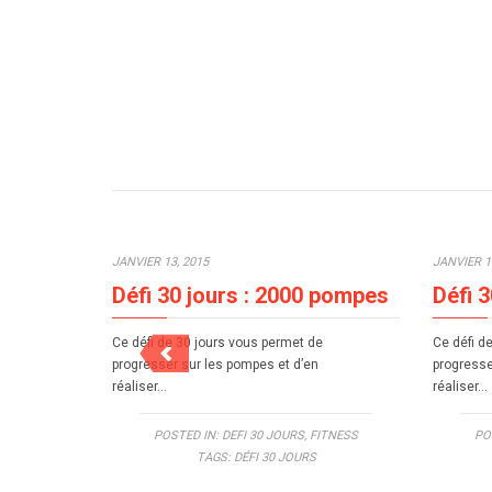
JANVIER 13, 2015
JANVIER 1
Défi 30 jours : 2000 pompes
Défi 
Ce défi de 30 jours vous permet de
Ce défi d
progresser sur les pompes et d’en
progresse
réaliser…
réaliser…
POSTED IN:
DEFI 30 JOURS
,
FITNESS
PO
TAGS:
DÉFI 30 JOURS