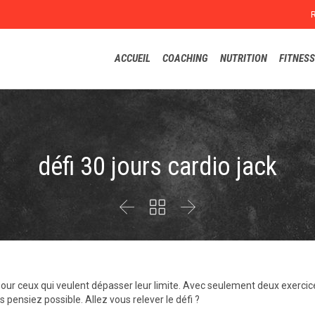
ACCUEIL
COACHING
NUTRITION
FITNESS
défi 30 jours cardio jack



pour ceux qui veulent dépasser leur limite. Avec seulement deux exercic
 pensiez possible. Allez vous relever le défi ?