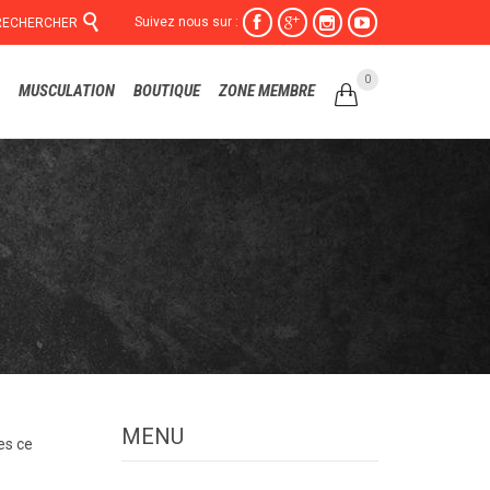

Suivez nous sur :




RECHERCHER
Skip
0
MUSCULATION
BOUTIQUE
ZONE MEMBRE

to
content
MENU
es ce