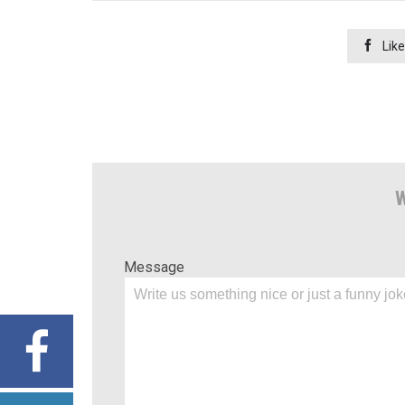

Like
W
Message