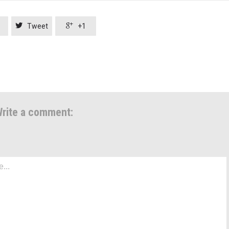


Tweet
+1
rite a comment: