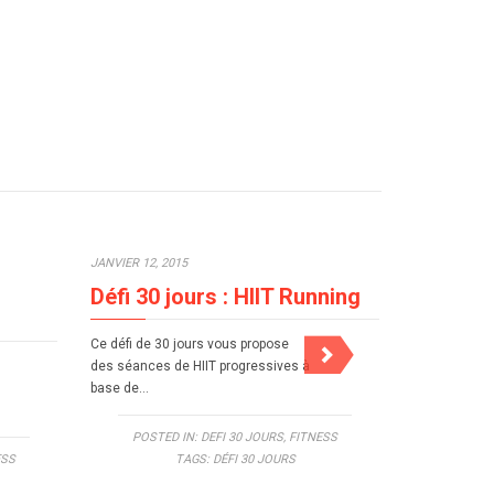
JANVIER 12, 2015
JANVIER 12, 2
Défi 30 jours : HIIT Running
Défi 30 
débutan
Ce défi de 30 jours vous propose
des séances de HIIT progressives à
Ce défi de 30
base de…
une progress
permettre de
POSTED IN:
DEFI 30 JOURS
,
FITNESS
ESS
TAGS:
DÉFI 30 JOURS
POSTE