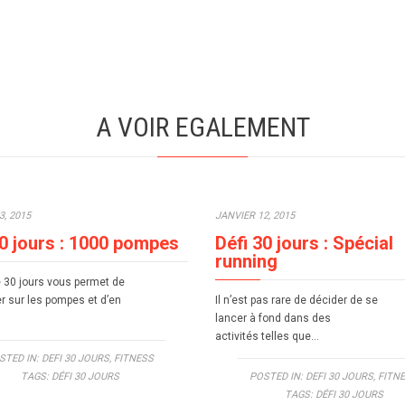
A VOIR EGALEMENT
3, 2015
JANVIER 12, 2015
30 jours : 1000 pompes
Défi 30 jours : Spécial
running
e 30 jours vous permet de
r sur les pompes et d’en
Il n’est pas rare de décider de se
lancer à fond dans des
activités telles que…
STED IN:
DEFI 30 JOURS
,
FITNESS
TAGS:
DÉFI 30 JOURS
POSTED IN:
DEFI 30 JOURS
,
FITN
TAGS:
DÉFI 30 JOURS