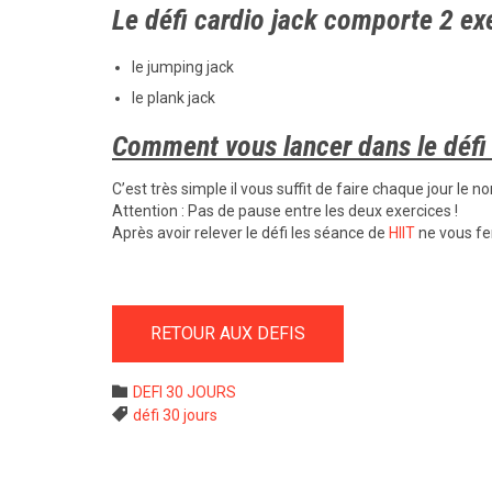
Le défi cardio jack comporte 2 exe
le jumping jack
le plank jack
Comment vous lancer dans le défi
C’est très simple il vous suffit de faire chaque jour le 
Attention : Pas de pause entre les deux exercices !
Après avoir relever le défi les séance de
HIIT
ne vous fer
RETOUR AUX DEFIS
Category

DEFI 30 JOURS
Tags

défi 30 jours