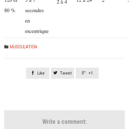
2 à 4
80 %
secondes
en
excentrique
Category

MUSCULATION



Like
Tweet
+1
Write a comment: