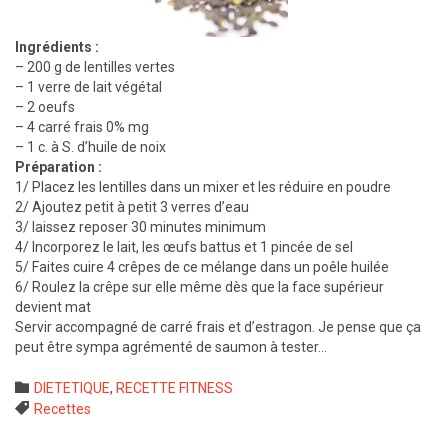
Ingrédients :
– 200 g de lentilles vertes
– 1 verre de lait végétal
– 2 oeufs
– 4 carré frais 0% mg
– 1 c. à S. d’huile de noix
Préparation :
1/ Placez les lentilles dans un mixer et les réduire en poudre
2/ Ajoutez petit à petit 3 verres d’eau
3/ laissez reposer 30 minutes minimum
4/ Incorporez le lait, les œufs battus et 1 pincée de sel
5/ Faites cuire 4 crêpes de ce mélange dans un poêle huilée
6/ Roulez la crêpe sur elle même dès que la face supérieur
devient mat
Servir accompagné de carré frais et d’estragon. Je pense que ça
peut être sympa agrémenté de saumon à tester…
Category

DIETETIQUE
,
RECETTE FITNESS
Tags

Recettes