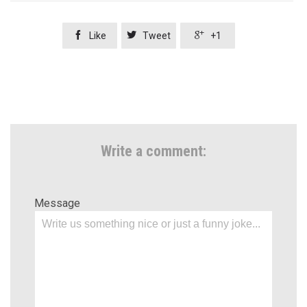



Like
Tweet
+1
Write a comment:
Message