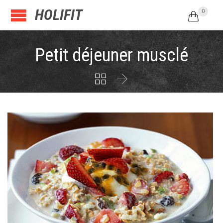
HOLIFIT
0

Petit déjeuner musclé

