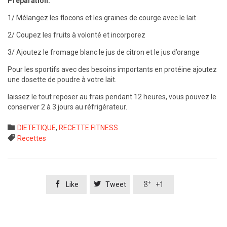
Préparation:
1/ Mélangez les flocons et les graines de courge avec le lait
2/ Coupez les fruits à volonté et incorporez
3/ Ajoutez le fromage blanc le jus de citron et le jus d’orange
Pour les sportifs avec des besoins importants en protéine ajoutez
une dosette de poudre à votre lait.
laissez le tout reposer au frais pendant 12 heures, vous pouvez le
conserver 2 à 3 jours au réfrigérateur.
Category

DIETETIQUE
,
RECETTE FITNESS
Tags

Recettes



Like
Tweet
+1