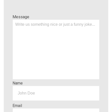
Message
Name
Email