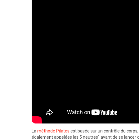
La
méthode Pilates
est basée sur un contrôle du corps,
également appelées les 5 neutres) avant de se lancer d