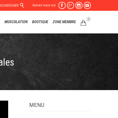

Suivez nous sur :




RECHERCHER
Skip
0
MUSCULATION
BOUTIQUE
ZONE MEMBRE

to
content
ales
MENU