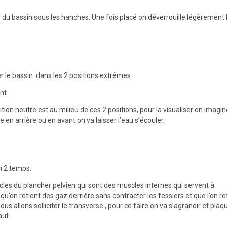
ur du bassin sous les hanches. Une fois placé on déverrouille légèrement 
r le bassin dans les 2 positions extrêmes :
nt .
sition neutre est au milieu de ces 2 positions, pour la visualiser on imagi
e en arrière ou en avant on va laisser l’eau s’écouler.
en 2 temps.
les du plancher pelvien qui sont des muscles internes qui servent à
qu’on retient des gaz derrière sans contracter les fessiers et que l’on re
s allons solliciter le transverse , pour ce faire on va s’agrandir et plaq
aut.