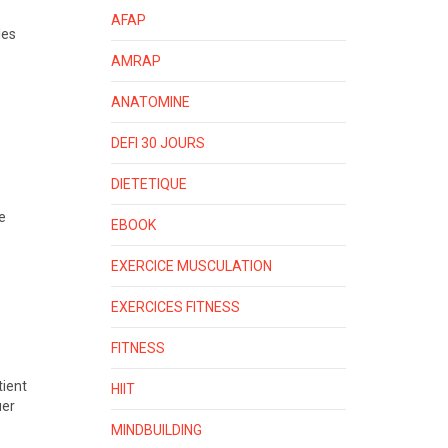
AFAP
les
AMRAP
ANATOMINE
DEFI 30 JOURS
DIETETIQUE
ne
EBOOK
EXERCICE MUSCULATION
EXERCICES FITNESS
FITNESS
tient
HIIT
uer
MINDBUILDING