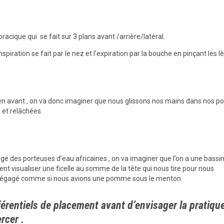
oracique qui se fait sur 3 plans avant /arrière/latéral.
nspiration se fait par le nez et l’expiration par la bouche en pinçant les l
p en avant , on va donc imaginer que nous glissons nos mains dans nos p
 et relâchées.
image des porteuses d’eau africaines , on va imaginer que l’on a une bassi
t visualiser une ficelle au somme de la tête qui nous tire pour nous
ton dégagé comme si nous avions une pomme sous le menton.
éférentiels de placement avant d’envisager la pratiqu
rcer .