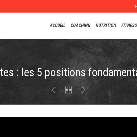
ACCUEIL
COACHING
NUTRITION
FITNESS
ates : les 5 positions fondament


