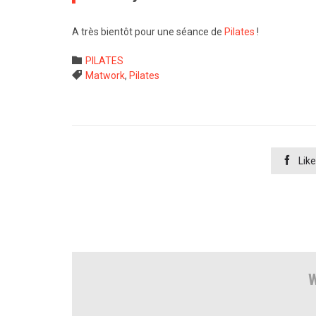
A très bientôt pour une séance de
Pilates
!
Category

PILATES
Tags

Matwork
,
Pilates

Like
W