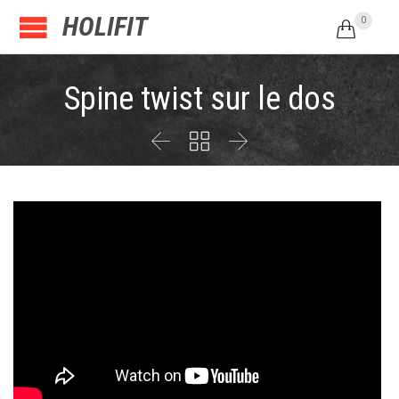
HOLIFIT
0

Spine twist sur le dos


