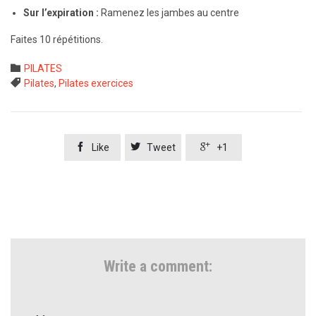
Sur l’expiration :
Ramenez les jambes au centre
Faites 10 répétitions.
Category

PILATES
Tags

Pilates
,
Pilates exercices



Like
Tweet
+1
Write a comment: