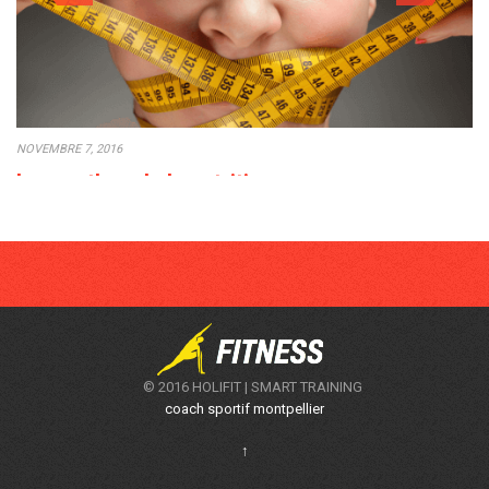
NOVEMBRE 7, 2016
Les mythes de la nutrition
Le monde du fitness et de la remise en forme est plein de mythe
et…
POSTED IN:
DIETETIQUE
© 2016 HOLIFIT | SMART TRAINING
coach sportif montpellier
↑