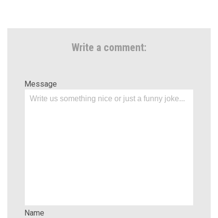
Write a comment:
Message
Name