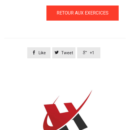
RETOUR AUX EXERCICES



Like
Tweet
+1