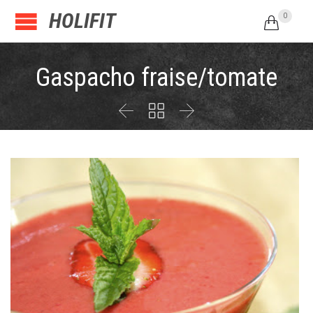
HOLIFIT
0

Gaspacho fraise/tomate


