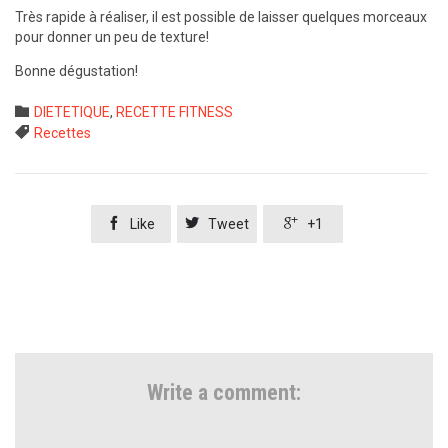
Très rapide à réaliser, il est possible de laisser quelques morceaux
pour donner un peu de texture!
Bonne dégustation!
Category

DIETETIQUE
,
RECETTE FITNESS
Tags

Recettes



Like
Tweet
+1
Write a comment: