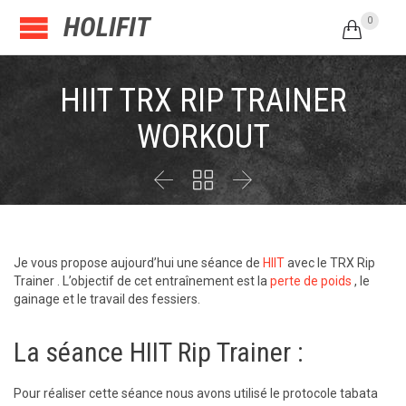
HOLIFIT
0

HIIT TRX RIP TRAINER
WORKOUT



Je vous propose aujourd’hui une séance de
HIIT
avec le TRX Rip
Trainer . L’objectif de cet entraînement est la
perte de poids
, le
gainage et le travail des fessiers.
La séance HIIT Rip Trainer :
Pour réaliser cette séance nous avons utilisé le protocole tabata