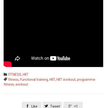
Category

FITNESS
,
HIIT
Tags

fitness
,
Functional training
,
HIIT
,
HIIT workout
,
programme
fitness
,
workout



Like
Tweet
+1