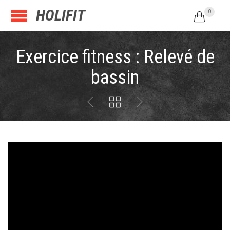
HOLIFIT
0

Exercice fitness : Relevé de
bassin


