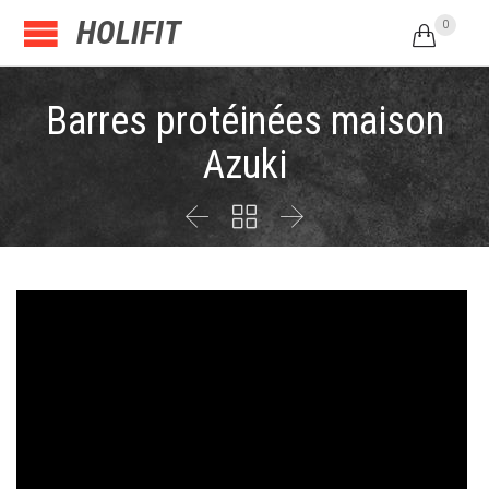
HOLIFIT
0

Barres protéinées maison
Azuki


