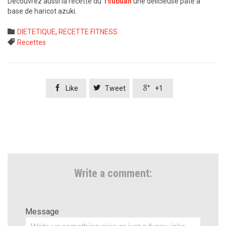
Découvrez aussi la recette du
Tsubuan
une délicieuse pâte à
base de haricot azuki.
Category

DIETETIQUE
,
RECETTE FITNESS
Tags

Recettes



Like
Tweet
+1
Write a comment:
Message