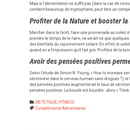
Mais si l’alimentation ne suffit pas (dans la cas de stre
contient beaucoup de tryptophane, peut être un complé
Profiter de la Nature et booster la
Marcher dans la forêt, faire une promenade au soleil, êtr
prendre le temps de le faire, ne serait-ce que quelques 
des bienfaits du rayonnement solaire. En effet, le sole
quand on a l’impression qu’il fait gris. Profitez de la lumiè
Avoir des pensées positives perme
Selon l’étude de Simon N. Young, « How to increase s
sérotonine dans le cerveau humain sans drogues ?), le l
des pensées positives augmenterait le taux de sérotoni
pensées positives. La boucle est bouclée : alors « Think p
Category

DIETETIQUE
,
FITNESS
Tags

Compléments Alimentaires