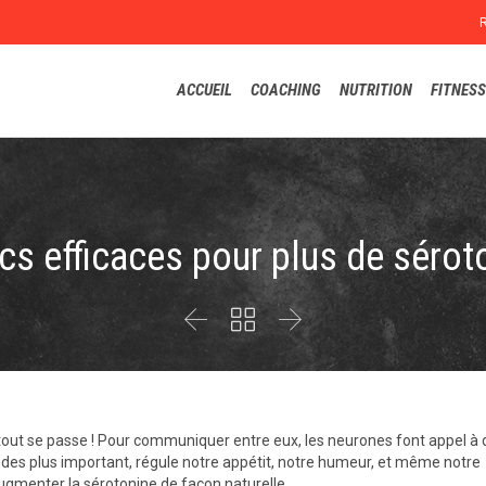
ACCUEIL
COACHING
NUTRITION
FITNESS
ucs efficaces pour plus de sérot



tout se passe ! Pour communiquer entre eux, les neurones font appel à 
 des plus important, régule notre appétit, notre humeur, et même notre
augmenter la sérotonine de façon naturelle.