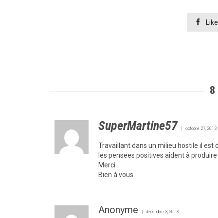

Like
8
SuperMartine57
octobre 27, 2013
Travaillant dans un milieu hostile il est
les pensees positives aident à produire
Merci
Bien à vous
Anonyme
décembre 3, 2013