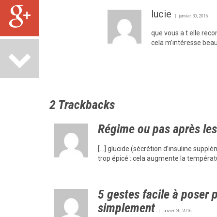
lucie
janvier 30, 2016
que vous a t elle re
cela m’intéresse bea
2
Trackbacks
Régime ou pas après les 
[…] glucide (sécrétion d’insuline supplém
trop épicé : cela augmente la températu
5 gestes facile à poser 
simplement
janvier 20, 2016