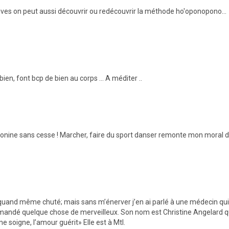
tives on peut aussi découvrir ou redécouvrir la méthode ho'oponopono…
u bien, font bcp de bien au corps … A méditer ..
rotonine sans cesse ! Marcher, faire du sport danser remonte mon moral 
’ai quand même chuté; mais sans m’énerver j’en ai parlé à une médecin qui
mmandé quelque chose de merveilleux. Son nom est Christine Angelard q
e soigne, l’amour guérit» Elle est à Mtl.