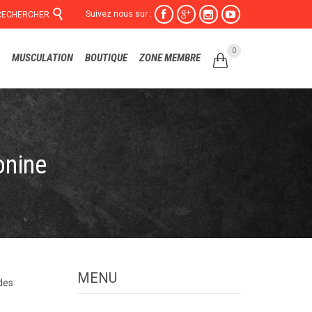

Suivez nous sur :




RECHERCHER
Skip
0
MUSCULATION
BOUTIQUE
ZONE MEMBRE

to
content
onine
MENU
des