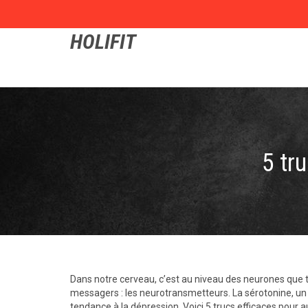
HOLIFIT
5 tr
Dans notre cerveau, c’est au niveau des neurones que 
messagers : les neurotransmetteurs. La sérotonine, un
tendance à la dépression. Voici 5 trucs efficaces pour 