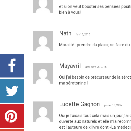
et si on veut booster ses pensées posi
bien à vous!
Nath
juin 17, 2015
Moralité : prendre du plaisir, se faire d
Mayavril
décembre 26, 2015
Oui j’ai besoin de précurseur de la sé
ma sérotonine !
Lucette Gagnon
janvier 10, 2016
Oui je faisais tout cela mais un jour j
ouverte aux naturels et elle m’a reco
est l’auteure de x livre dont «La médecin