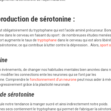
roduction de sérotonine :
aut obligatoirement du tryptophane qui est l’acide aminé précurseur. Bo
hane dans le cerveau en faisant du sport : de nombreuses études menées
ort augmente le taux de
tryptophane
dans le cerveau qui est alors libér
érotonine; ce qui contribue à lutter contre la dépression… Alors,
sport 
nine
x évènements, de changer nos habitudes mentales bien ancrées dans n
odifier les connections ente les neurones qui se font par les
ine. Comprendre le
fonctionnement d’un neurone
peut nous aider à méd
ressivement grâce à la plasticité neuronale.
 de sérotonine
égule notre tendance à manger sucré et ainsi indirectement notre poids.
mes secs contiennent le tryptophane qui permet de fabriquer la sérotoni