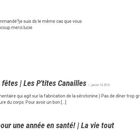
commandé?je suis ds le même cas que vous
ucoup.merci.lucie
fêtes | Les P'tites Canailles
janvier 14, 2016
entaire qui agit sur la fabrication de la sérotonine.) Pas de dîner trop gr
re du corps. Pour avoir un bon […]
pour une année en santé! | La vie tout