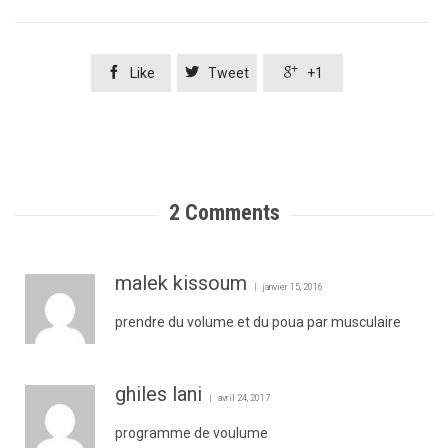



Like
Tweet
+1
2
Comments
malek kissoum
janvier 15, 2016
prendre du volume et du poua par musculaire
ghiles lani
avril 24, 2017
programme de voulume