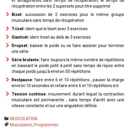
et antagonistes sans temps de récupération, le temps de
récupération entre les 2 supersets peut être supprimé
Biset:
succession de 2 exercices pour le même groupe
musculaire sans temps de récupération
Triset:
idem que le biset avec 3 exercices
Giantset:
idem triset au delà de 3 exercices
Dropset:
baisser le poids ou se faire assister pour terminer
une série
Série brulante:
faire toujours le même nombre de répétitions
en baissant le poids petit à petit sans temps de repos entre
chaque poids jusqu’à environ 50 répétitions
Restpause:
faire entre 6 et 10 répétitions , pauser la charge
environ 10 secondes et refaire entre 6 et 10 répétitions ect
Tension continue:
mouvement durant lequel la contraction
musculaire est permanente , sans temps d’arrêt avec une
vitesse constante et sur une angulation définie
Category

MUSCULATION
Tags

Musculation
,
Programmes