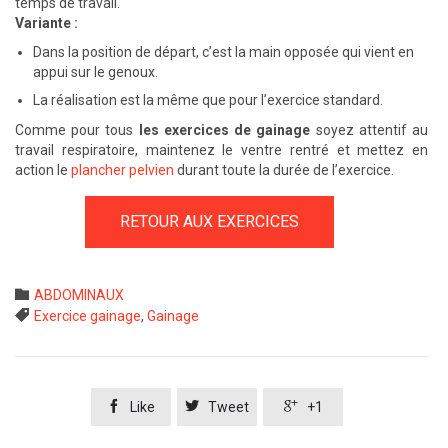
temps de travail.
Variante :
Dans la position de départ, c’est la main opposée qui vient en
appui sur le genoux.
La réalisation est la même que pour l’exercice standard.
Comme pour tous
les exercices de gainage
soyez attentif au
travail respiratoire, maintenez le ventre rentré et mettez en
action le
plancher pelvien
durant toute la durée de l’exercice.
RETOUR AUX EXERCICES
Category

ABDOMINAUX
Tags

Exercice gainage
,
Gainage



Like
Tweet
+1