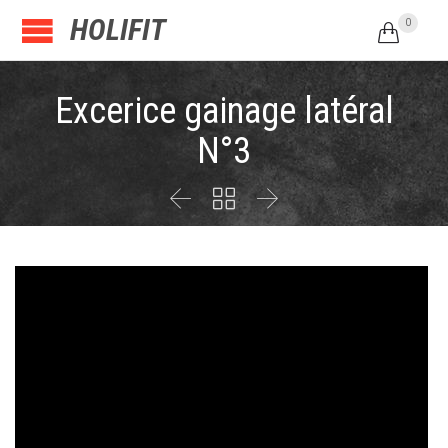
HOLIFIT
0

Excerice gainage latéral
N°3


