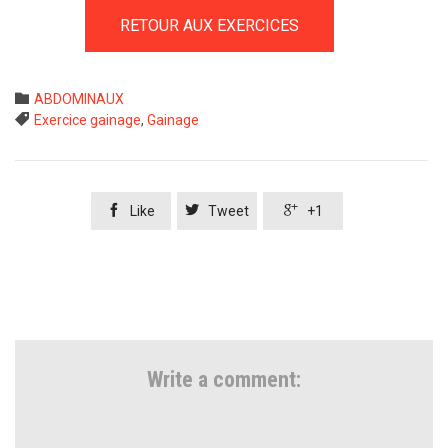
RETOUR AUX EXERCICES
Category

ABDOMINAUX
Tags

Exercice gainage
,
Gainage



Like
Tweet
+1
Write a comment: