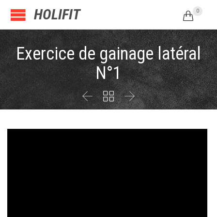
HOLIFIT
0

Exercice de gainage latéral
N°1


