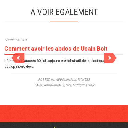
A VOIR EGALEMENT
FÉVRIER 5, 2015
Comment avoir les abdos de Usain Bolt
Né dans les années 80 j’ai toujours été admiratif de la plastique
des sprinters des…
POSTED IN:
ABDOMINAUX
,
FITNESS
TAGS:
ABDOMINAUX
,
HIIT
,
MUSCULATION