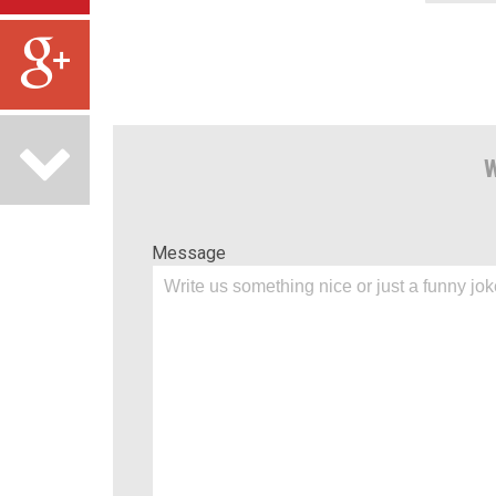
W
Message