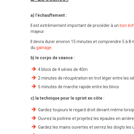
a) l’échauffement :
Il est extrêmement important de procéder à un
bon éc
majeur.
Il devra durer environ 15 minutes et comprendre 5 à 8
du
gainage
.
b) le corps de séance :
4 blocs de 4 séries de 40m
2 minutes de récupération en trot léger entre les sé
5 minutes de marche rapide entre les blocs
c) la technique pour le sprint en côte :
Gardez toujours le regard droit devant même lorsque
Ouvrez la poitrine et projetez les épaules en arrièr
Gardez les mains ouvertes et serrez les doigts les 