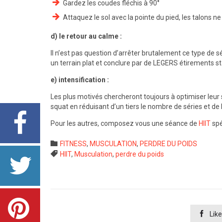
Gardez les coudes fléchis à 90°
Attaquez le sol avec la pointe du pied, les talons ne
d) le retour au calme :
Il n’est pas question d’arrêter brutalement ce type de
un terrain plat et conclure par de LEGERS étirements s
e) intensification :
Les plus motivés chercheront toujours à optimiser leur s
squat en réduisant d’un tiers le nombre de séries et de
Pour les autres, composez vous une séance de
HIIT
spéc
Category

FITNESS
,
MUSCULATION
,
PERDRE DU POIDS
Tags

HIIT
,
Musculation
,
perdre du poids

Like