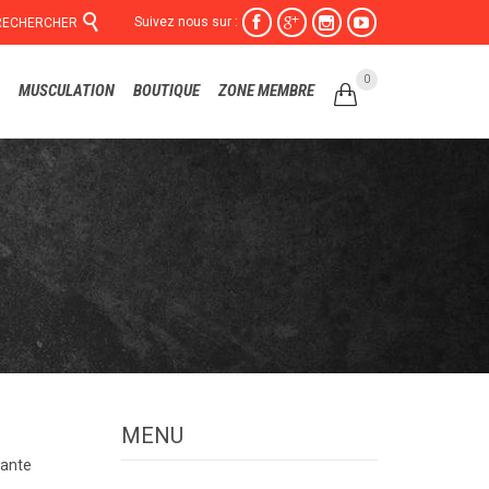

Suivez nous sur :




RECHERCHER
Skip
0
MUSCULATION
BOUTIQUE
ZONE MEMBRE

to
content
MENU
vante