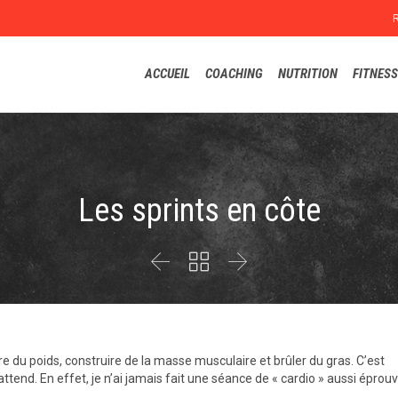
ACCUEIL
COACHING
NUTRITION
FITNESS
Les sprints en côte



du poids, construire de la masse musculaire et brûler du gras. C’est
attend. En effet, je n’ai jamais fait une séance de « cardio » aussi éprou