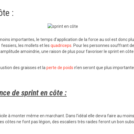
te :
moins importantes, le temps d’application de la force au sol est donc pl
 fessiers, les mollets et les
quadriceps
. Pour les personnes souffrant d
l’amplitude amoindrie, une raison de plus pour favoriser le sprint en côte
stion des graisses et la
perte de poids
n’en seront que plus importante
ce de sprint en côte :
ficile à monter même en marchant. Dans l’idéal elle devra faire au moin
 côtes ne font pas légion, des escaliers très raides feront un bon subst